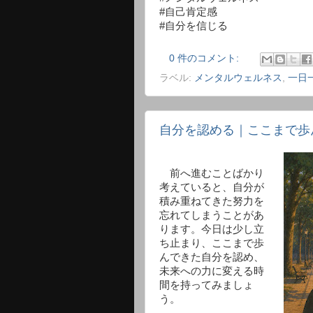
#自己肯定感
#自分を信じる
0 件のコメント:
ラベル:
メンタルウェルネス
,
一日
自分を認める｜ここまで歩
前へ進むことばかり
考えていると、自分が
積み重ねてきた努力を
忘れてしまうことがあ
ります。今日は少し立
ち止まり、ここまで歩
んできた自分を認め、
未来への力に変える時
間を持ってみましょ
う。