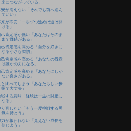
来につながっている」
不安が消えない「それでも前へ進ん
でいい」
将来が不安「一歩ずつ進めば道は開
ける」
自己肯定感が低い「あなたはそのま
まで価値がある」
自己肯定感を高める「自分を好きに
なる小さな習慣」
自己肯定感を高める「あなたの得意
は誰かの力になる」
自己肯定感を高める「あなたにしか
ない良さがある」
人と比べてしまう「あなたらしい歩
幅で大丈夫」
挑戦する意味「経験は一生の財産に
なる」
やり直したい「もう一度挑戦する勇
気を持とう」
努力が報われない「見えない成長を
信じよう」