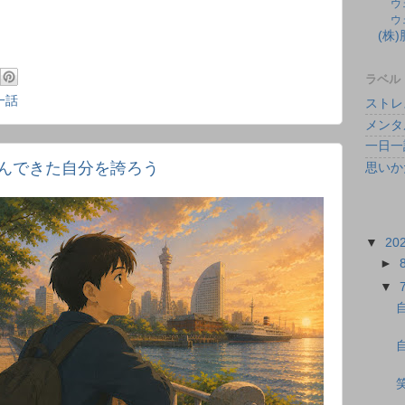
ウ
ウ
(株
ラベル
一話
ストレ
メンタ
一日一
んできた自分を誇ろう
思いか
▼
20
►
▼