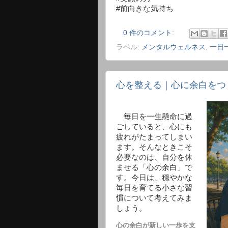
#前向きな気持ち
0 件のコメント:
ラベル:
メンタルウェルネス
,
一日
心を整える｜心に余白をつ
毎日を一生懸命に過
ごしていると、心にも
疲れがたまってしまい
ます。そんなときこそ
必要なのは、自分を休
ませる「心の余白」で
す。今日は、穏やかな
毎日を育てる小さな習
慣について考えてみま
しょう。
心の余白が新しい一歩を支