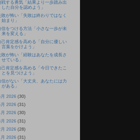
挑戦する勇気「結果より一歩踏み出
した自分を認めよう」
失敗が怖い「失敗は終わりではなく
始まり」
自信をつける方法「小さな一歩が未
来を変える」
自己肯定感を高める「自分に優しい
言葉をかけよう」
失敗が怖い「経験はあなたを成長さ
せている」
自己肯定感を高める「今日できたこ
とを見つけよう」
自信がない「大丈夫、あなたには力
がある」
6月 2026
(30)
5月 2026
(31)
4月 2026
(30)
3月 2026
(31)
2月 2026
(28)
1月 2026
(31)