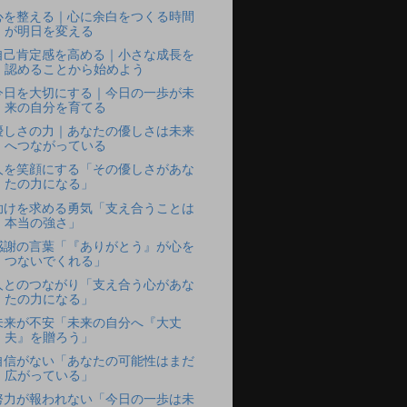
心を整える｜心に余白をつくる時間
が明日を変える
自己肯定感を高める｜小さな成長を
認めることから始めよう
今日を大切にする｜今日の一歩が未
来の自分を育てる
優しさの力｜あなたの優しさは未来
へつながっている
人を笑顔にする「その優しさがあな
たの力になる」
助けを求める勇気「支え合うことは
本当の強さ」
感謝の言葉「『ありがとう』が心を
つないでくれる」
人とのつながり「支え合う心があな
たの力になる」
未来が不安「未来の自分へ『大丈
夫』を贈ろう」
自信がない「あなたの可能性はまだ
広がっている」
努力が報われない「今日の一歩は未