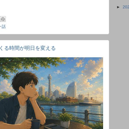
►
20
一話
くる時間が明日を変える