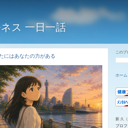
ネス 一日一話
このブ
たにはあなたの力がある
ホーム
新 久（A
プロフ