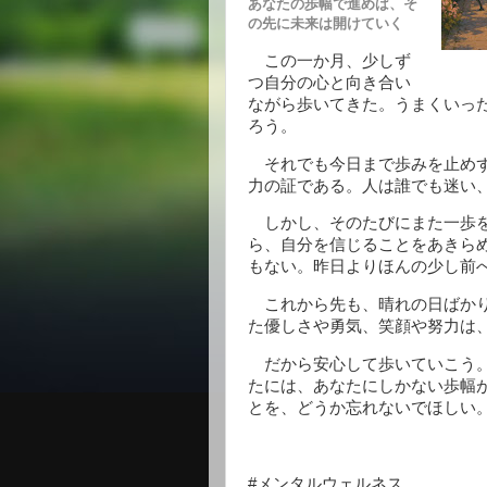
あなたの歩幅で進めば、そ
の先に未来は開けていく
この一か月、少しず
つ自分の心と向き合い
ながら歩いてきた。うまくいっ
ろう。
それでも今日まで歩みを止めず
力の証である。人は誰でも迷い
しかし、そのたびにまた一歩を
ら、自分を信じることをあきら
もない。昨日よりほんの少し前
これから先も、晴れの日ばかり
た優しさや勇気、笑顔や努力は
だから安心して歩いていこう。
たには、あなたにしかない歩幅
とを、どうか忘れないでほしい
#メンタルウェルネス