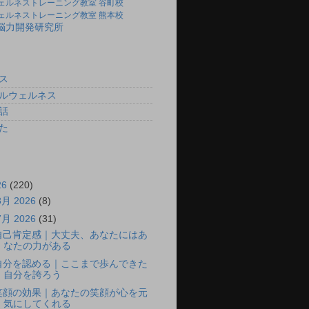
ェルネストレーニング教室 谷町校
ェルネストレーニング教室 熊本校
)脳力開発研究所
ス
ルウェルネス
話
た
26
(220)
8月 2026
(8)
7月 2026
(31)
自己肯定感｜大丈夫、あなたにはあ
なたの力がある
自分を認める｜ここまで歩んできた
自分を誇ろう
笑顔の効果｜あなたの笑顔が心を元
気にしてくれる