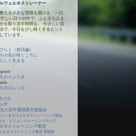
ルウェルネストレーナー
整える小さな習慣を届ける「一日
 忙しい日々の中で、ふと立ち止ま
分を取り戻す時間を。 やさしい言
語で、今日を少し軽くするヒント
しています。
ひらく（就活編）
ろの花が咲くころに
らしく生きる
gram
久のインスタ
ads
久のスレッズ
久のX
ンク
O法人若年層就業支援協会
社)メンタルウェルネストレーニング協会
タル・ビジョントレーニングストア
ルネストレーニング教室
ェルネストレーニング教室 香取校