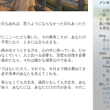
メンタ
心を
一話」
り、自
た日もあれば、思うようにならなかった日もあっただ
葉と物
を発信
blog
にここへたどり着いた。その事実こそが、あなたの
道を
、不安になり、ときには立ち止まる。
ここ
自分
踏み出そうとする力を、心の中に持っている。だか
SNS
めなくていい。人と比べる必要も、完璧を目指す必要
Insta
へ進めたなら、それは確かな成長なのである。
新
Thre
ではないだろう。それでも、今日まで積み重ねてき
新
、必ず未来のあなたを支えてくれる。
X
新
焦らなくても大丈夫。遠回りをしても大丈夫。あな
推しリ
があり、あなたには、あなただけの力がある。そのこ
NP
。
(一
メン
ウェ
ウ