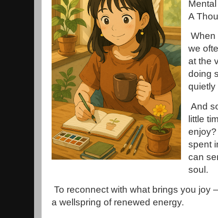
Mental
A Thou
When w
we oft
at the 
doing 
quietly 
And so,
little 
enjoy?
spent i
can se
soul.
To reconnect with what brings you joy —
a wellspring of renewed energy.