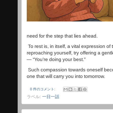
need for the step that lies ahead.
To rest is, in itself, a vital expression of 
reproaching yourself, try offering a gen
— “You’re doing your best.”
Such compassion towards oneself beco
one that will carry you into tomorrow.
0 件のコメント:
ラベル:
一日一話