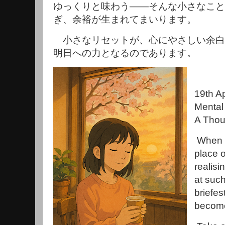
ゆっくりと味わう――そんな小さなこと
ぎ、余裕が生まれてまいります。
小さなリセットが、心にやさしい余白
明日への力となるのであります。
19th Ap
Mental
A Thou
When l
place o
realisin
at such
briefes
become