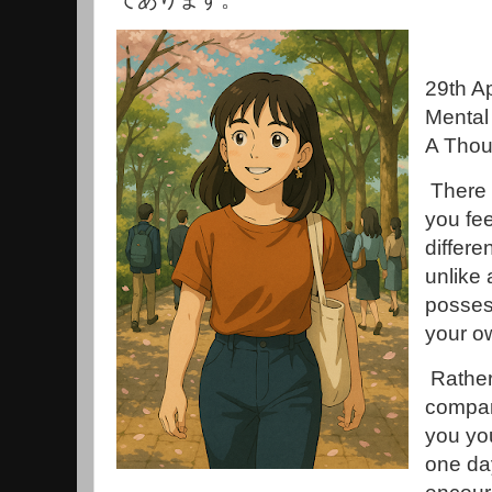
29th Ap
Mental
A Thou
There
you fe
differe
unlike 
possess
your o
Rather
compar
you you
one da