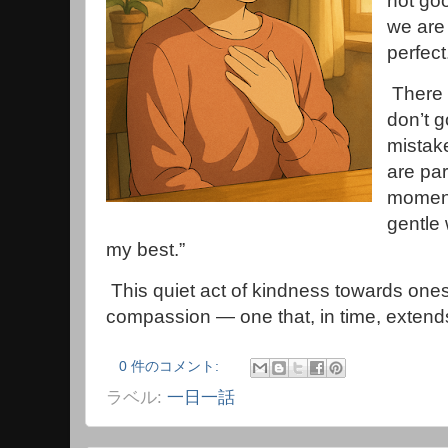
not goo
we are 
perfect
There 
don’t 
mistake
are par
moments
gentle 
my best.”
This quiet act of kindness towards oneself
compassion — one that, in time, extends 
0 件のコメント:
ラベル:
一日一話