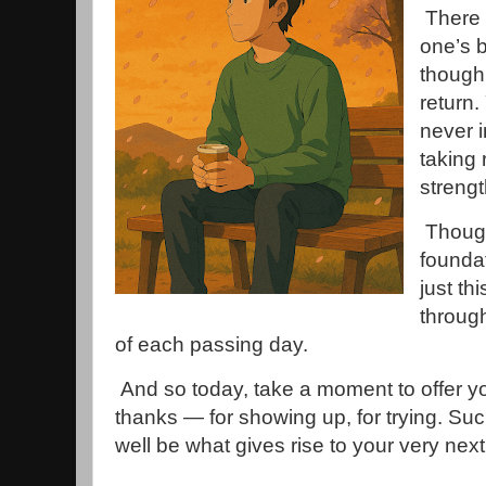
There 
one’s b
though 
return
never i
taking 
strengt
Though 
foundat
just thi
throug
of each passing day.
And so today, take a moment to offer yo
thanks — for showing up, for trying. 
well be what gives rise to your very next