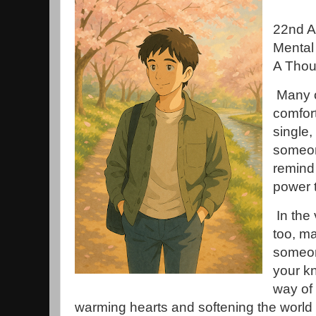
22nd Ap
Mental
A Thou
Many o
comfort
single
someon
remind
power 
In the
too, m
someon
your k
way of 
warming hearts and softening the world