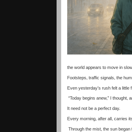
the world appears to move in slo
Footsteps, traffic signals, the hu
Even yesterday’s rush felt a little 
“Today begins anew,” I thought, and
It need not be a perfect day.
Every morning, after all, carries i
Through the mist, the sun began to