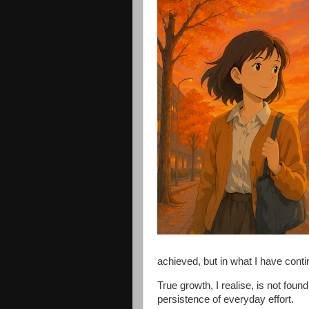
achieved, but in what I have conti
True growth, I realise, is not fou
persistence of everyday effort.