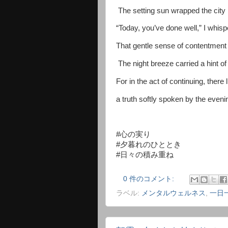
The setting sun wrapped the city i
“Today, you’ve done well,” I whisp
That gentle sense of contentment —
The night breeze carried a hint of
For in the act of continuing, there
a truth softly spoken by the eveni
#心の実り
#夕暮れのひととき
#日々の積み重ね
0 件のコメント:
ラベル:
メンタルウェルネス
,
一日