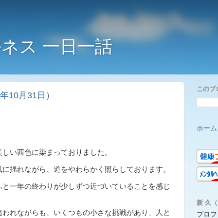
ネス 一日一話
このブ
年10月31日）
ホーム
しい茜色に染まっておりました。
風に揺れながら、道をやわらかく照らしております。
ふと一年の終わりが少しずつ近づいていることを感じ
新 久（A
われながらも、いくつもの小さな挑戦があり、人と
プロフ