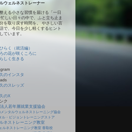
ルウェルネストレーナー
整える小さな習慣を届ける「一日
 忙しい日々の中で、ふと立ち止ま
分を取り戻す時間を。 やさしい言
語で、今日を少し軽くするヒント
しています。
ひらく（就活編）
ろの花が咲くころに
らしく生きる
gram
久のインスタ
ads
久のスレッズ
久のX
ンク
O法人若年層就業支援協会
社)メンタルウェルネストレーニング協会
タル・ビジョントレーニングストア
ルネストレーニング教室
ェルネストレーニング教室 香取校