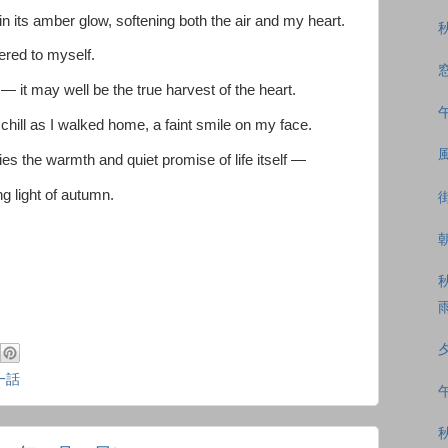
n its amber glow, softening both the air and my heart.
ered to myself.
 it may well be the true harvest of the heart.
 chill as I walked home, a faint smile on my face.
 lies the warmth and quiet promise of life itself —
ng light of autumn.
一話