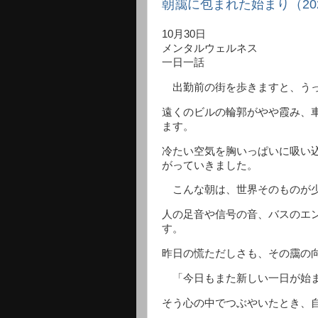
朝靄に包まれた始まり（202
10月30日
メンタルウェルネス
一日一話
出勤前の街を歩きますと、うっ
遠くのビルの輪郭がやや霞み、
ます。
冷たい空気を胸いっぱいに吸い
がっていきました。
こんな朝は、世界そのものが少
人の足音や信号の音、バスのエ
す。
昨日の慌ただしさも、その靄の
「今日もまた新しい一日が始
そう心の中でつぶやいたとき、