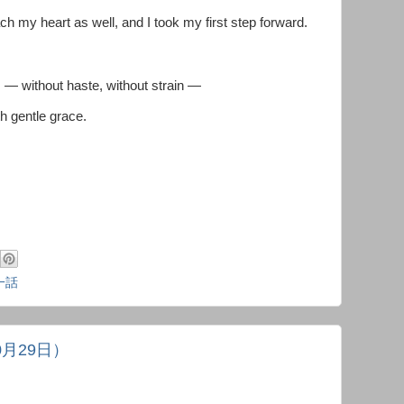
ch my heart as well, and I took my first step forward.
s — without haste, without strain —
th gentle grace.
一話
0月29日）