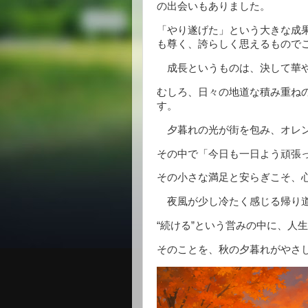
の出会いもありました。
「やり遂げた」という大きな成
も尊く、誇らしく思えるもので
成長というものは、決して華や
むしろ、日々の地道な積み重ね
す。
夕暮れの光が街を包み、オレン
その中で「今日も一日よう頑張
その小さな満足と安らぎこそ、
夜風が少し冷たく感じる帰り道
“続ける”という営みの中に、人
そのことを、秋の夕暮れがやさ