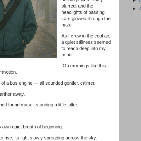
►
blurred, and the
►
headlights of passing
cars glowed through the
haze.
As I drew in the cool air,
a quiet stillness seemed
to reach deep into my
mind.
On mornings like this,
w motion.
m of a bus engine — all sounded gentler, calmer.
farther away.
 I found myself standing a little taller.
ts own quiet breath of beginning.
 rise, its light slowly spreading across the sky.