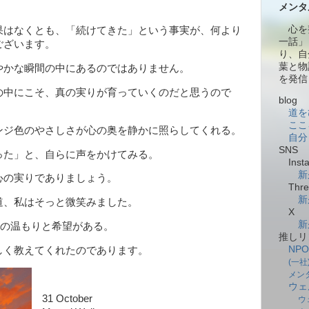
メンタ
心を
果はなくとも、「続けてきた」という事実が、何より
一話」
ございます。
り、自
葉と物
かな瞬間の中にあるのではありません。
を発信
の中にこそ、真の実りが育っていくのだと思うので
blog
道を
ここ
ジ色のやさしさが心の奥を静かに照らしてくれる。
自分
SNS
った」と、自らに声をかけてみる。
Insta
新
心の実りでありましょう。
Thre
新
、私はそっと微笑みました。
X
新
生の温もりと希望がある。
推しリ
NP
しく教えてくれたのであります。
(一
メン
ウェ
31 October
ウ