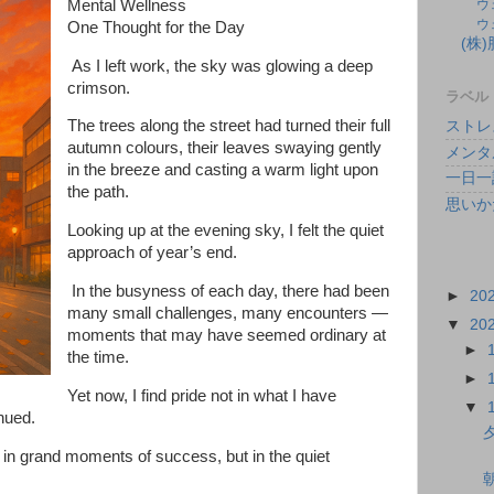
Mental Wellness
ウ
ウ
One Thought for the Day
(株
As I left work, the sky was glowing a deep
crimson.
ラベル
The trees along the street had turned their full
ストレ
autumn colours, their leaves swaying gently
メンタ
in the breeze and casting a warm light upon
一日一
the path.
思いか
Looking up at the evening sky, I felt the quiet
approach of year’s end.
In the busyness of each day, there had been
►
20
many small challenges, many encounters —
▼
20
moments that may have seemed ordinary at
►
the time.
►
Yet now, I find pride not in what I have
▼
nued.
nd in grand moments of success, but in the quiet