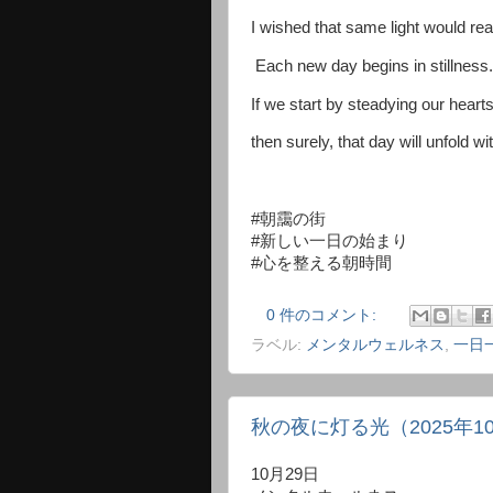
I wished that same light would rea
Each new day begins in stillness.
If we start by steadying our heart
then surely, that day will unfold wi
#朝靄の街
#新しい一日の始まり
#心を整える朝時間
0 件のコメント:
ラベル:
メンタルウェルネス
,
一日
秋の夜に灯る光（2025年1
10月29日