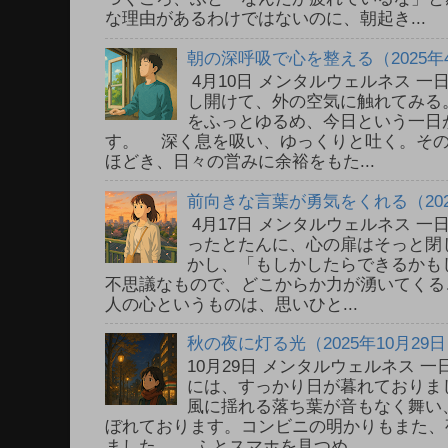
な理由があるわけではないのに、朝起き...
朝の深呼吸で心を整える（2025年
4月10日 メンタルウェルネス 
し開けて、外の空気に触れてみる
をふっとゆるめ、今日という一日
す。 深く息を吸い、ゆっくりと吐く。そ
ほどき、日々の営みに余裕をもた...
前向きな言葉が勇気をくれる（202
4月17日 メンタルウェルネス 
ったとたんに、心の扉はそっと閉
かし、「もしかしたらできるかも
不思議なもので、どこからか力が湧いてく
人の心というものは、思いひと...
秋の夜に灯る光（2025年10月29
10月29日 メンタルウェルネス
には、すっかり日が暮れておりま
風に揺れる落ち葉が音もなく舞い
ぼれております。コンビニの明かりもまた、
ました。 ふとスマホを見つめ...