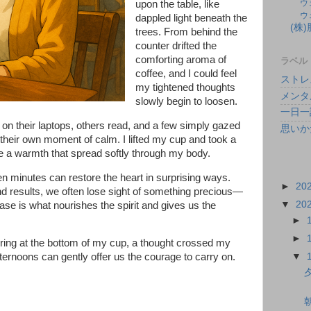
ウ
upon the table, like
ウ
dappled light beneath the
(株
trees. From behind the
counter drifted the
comforting aroma of
ラベル
coffee, and I could feel
ストレ
my tightened thoughts
メンタ
slowly begin to loosen.
一日一
n their laptops, others read, and a few simply gazed
思いか
their own moment of calm. I lifted my cup and took a
e a warmth that spread softly through my body.
en minutes can restore the heart in surprising ways.
►
20
d results, we often lose sight of something precious—
▼
20
ase is what nourishes the spirit and gives us the
►
►
ering at the bottom of my cup, a thought crossed my
▼
ternoons can gently offer us the courage to carry on.