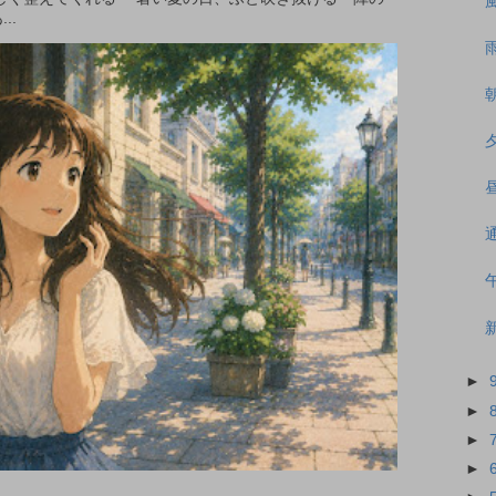
..
►
►
►
►