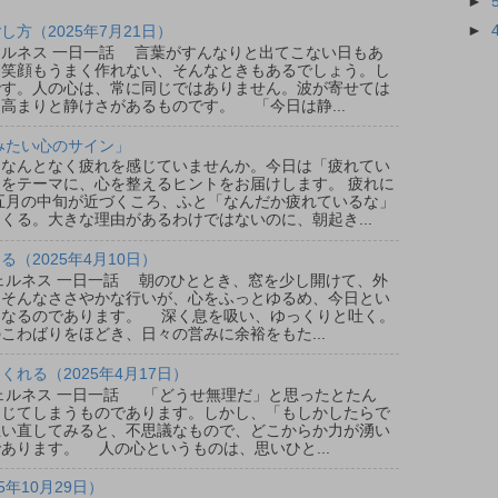
►
►
方（2025年7月21日）
ウェルネス 一日一話 言葉がすんなりと出てこない日もあ
、笑顔もうまく作れない、そんなときもあるでしょう。し
です。人の心は、常に同じではありません。波が寄せては
高まりと静けさがあるものです。 「今日は静...
みたい心のサイン」
なんとなく疲れを感じていませんか。今日は「疲れてい
をテーマに、心を整えるヒントをお届けします。 疲れに
五月の中旬が近づくころ、ふと「なんだか疲れているな」
くる。大きな理由があるわけではないのに、朝起き...
（2025年4月10日）
ウェルネス 一日一話 朝のひととき、窓を少し開けて、外
。そんなささやかな行いが、心をふっとゆるめ、今日とい
となるのであります。 深く息を吸い、ゆっくりと吐く。
こわばりをほどき、日々の営みに余裕をもた...
れる（2025年4月17日）
ウェルネス 一日一話 「どうせ無理だ」と思ったとたん
閉じてしまうものであります。しかし、「もしかしたらで
思い直してみると、不思議なもので、どこからか力が湧い
あります。 人の心というものは、思いひと...
5年10月29日）