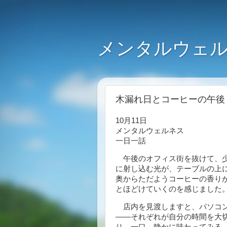
メンタルウェル
木漏れ日とコーヒーの午後（2
10月11日
メンタルウェルネス
一日一話
午後のオフィス街を抜けて、少
に射し込む光が、テーブルの上
奥からただようコーヒーの香り
とほどけていくのを感じました
店内を見渡しますと、パソコン
――それぞれが自分の時間を大
り、一口、静かに味わってみる