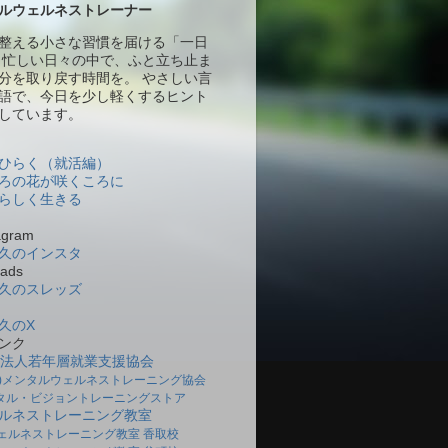
ルウェルネストレーナー
整える小さな習慣を届ける「一日
 忙しい日々の中で、ふと立ち止ま
分を取り戻す時間を。 やさしい言
語で、今日を少し軽くするヒント
しています。
ひらく（就活編）
ろの花が咲くころに
らしく生きる
gram
久のインスタ
ads
久のスレッズ
久のX
ンク
O法人若年層就業支援協会
社)メンタルウェルネストレーニング協会
タル・ビジョントレーニングストア
ルネストレーニング教室
ェルネストレーニング教室 香取校