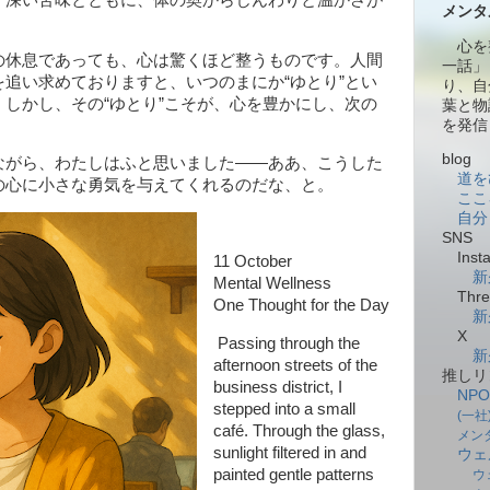
メンタ
心を
休息であっても、心は驚くほど整うものです。人間
一話」
追い求めておりますと、いつのまにか“ゆとり”とい
り、自
しかし、その“ゆとり”こそが、心を豊かにし、次の
葉と物
を発信
blog
がら、わたしはふと思いました――ああ、こうした
道を
の心に小さな勇気を与えてくれるのだな、と。
ここ
自分
SNS
Insta
11 October
新
Mental Wellness
Thre
One Thought for the Day
新
X
Passing through the
新
afternoon streets of the
推しリ
business district, I
NP
stepped into a small
(一
café. Through the glass,
メン
sunlight filtered in and
ウェ
painted gentle patterns
ウ