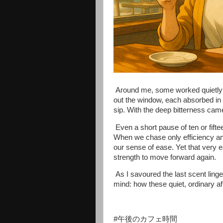
Around me, some worked quietly o
out the window, each absorbed in 
sip. With the deep bitterness cam
Even a short pause of ten or fifte
When we chase only efficiency an
our sense of ease. Yet that very e
strength to move forward again.
As I savoured the last scent ling
mind: how these quiet, ordinary af
#午後のカフェ時間