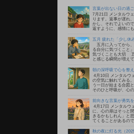
言葉が出ない日の過ごし
7月21日 メンタル
ります。返事が遅れ
かし、それでよいの
返すように、感情にも
五月 疲れた「少し休
五月に入ってから、
る自分に気づくこと」
気づくことも大切 
と感じる瞬間が増えて
朝の深呼吸で心を整える
4月10日 メンタル
の空気に触れてみる
う一日が始まる合図
そのひと呼吸が、心の
前向きな言葉が勇気をく
4月17日 メンタル
に、心の扉はそっと
きるかもしれん」と
てくることがあるので
秋の夜に灯る光（202