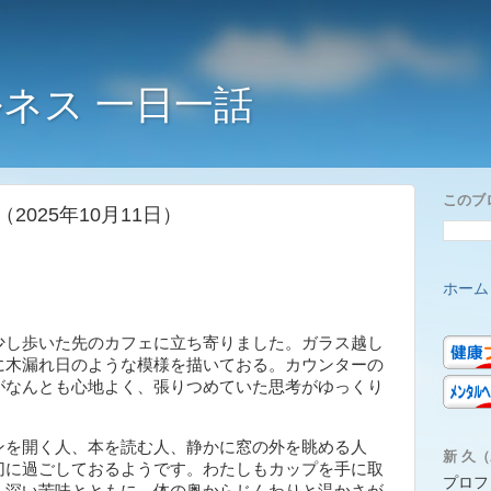
ネス 一日一話
このブ
025年10月11日）
ホーム
し歩いた先のカフェに立ち寄りました。ガラス越し
に木漏れ日のような模様を描いておる。カウンターの
がなんとも心地よく、張りつめていた思考がゆっくり
。
を開く人、本を読む人、静かに窓の外を眺める人
新 久（A
切に過ごしておるようです。わたしもカップを手に取
プロフ
。深い苦味とともに、体の奥からじんわりと温かさが