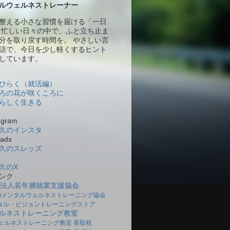
ルウェルネストレーナー
整える小さな習慣を届ける「一日
 忙しい日々の中で、ふと立ち止ま
分を取り戻す時間を。 やさしい言
語で、今日を少し軽くするヒント
しています。
ひらく（就活編）
ろの花が咲くころに
らしく生きる
gram
久のインスタ
ads
久のスレッズ
久のX
ンク
O法人若年層就業支援協会
社)メンタルウェルネストレーニング協会
タル・ビジョントレーニングストア
ルネストレーニング教室
ェルネストレーニング教室 香取校