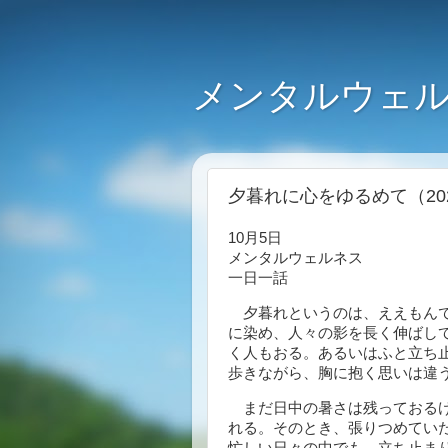
メンタルウェル
夕暮れに心をゆるめて（202
10月5日
メンタルウェルネス
一日一話
夕暮れというのは、ええもんで
に染め、人々の影を長く伸ばし
く人もおる。あるいはふと立ち
歩きながら、胸に抱く思いは違
まだ日中の暑さは残っておるけ
れる。そのとき、張りつめてい
忙しい日々の中でも、立ち止ま