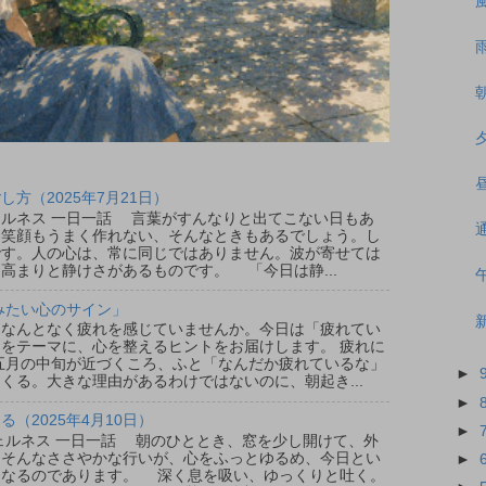
方（2025年7月21日）
ウェルネス 一日一話 言葉がすんなりと出てこない日もあ
、笑顔もうまく作れない、そんなときもあるでしょう。し
です。人の心は、常に同じではありません。波が寄せては
高まりと静けさがあるものです。 「今日は静...
みたい心のサイン」
なんとなく疲れを感じていませんか。今日は「疲れてい
をテーマに、心を整えるヒントをお届けします。 疲れに
五月の中旬が近づくころ、ふと「なんだか疲れているな」
►
くる。大きな理由があるわけではないのに、朝起き...
►
（2025年4月10日）
►
ウェルネス 一日一話 朝のひととき、窓を少し開けて、外
。そんなささやかな行いが、心をふっとゆるめ、今日とい
►
となるのであります。 深く息を吸い、ゆっくりと吐く。