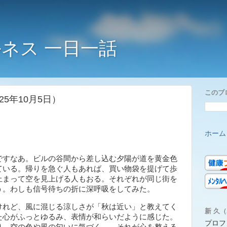
ネス 一日一話
このブ
5年10月5日）
ホーム
すなあ。ビルの谷間から差し込む夕陽が道を黄金色
ている。帰りを急ぐ人もあれば、買い物袋を提げて歩
止まって空を見上げる人もおる。それぞれが同じ街を
う。わしも信号待ちの折に深呼吸をしてみた。
れど、風に混じる涼しさが「秋は近い」と教えてく
新 久（A
た心がふっとゆるみ、表情が和らいだように感じた。
プロフ
り、空の色や風の匂いに気づく――それが心を整える