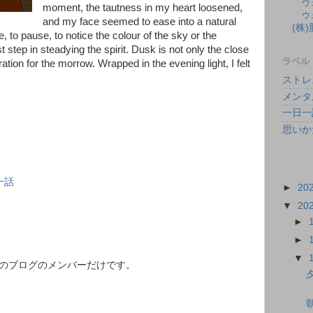
ウ
moment, the tautness in my heart loosened,
ウ
and my face seemed to ease into a natural
(株
e, to pause, to notice the colour of the sky or the
st step in steadying the spirit. Dusk is not only the close
ラベル
ration for the morrow. Wrapped in the evening light, I felt
ストレ
メンタ
一日一
思いか
一話
►
20
▼
20
►
►
▼
このブログのメンバーだけです。