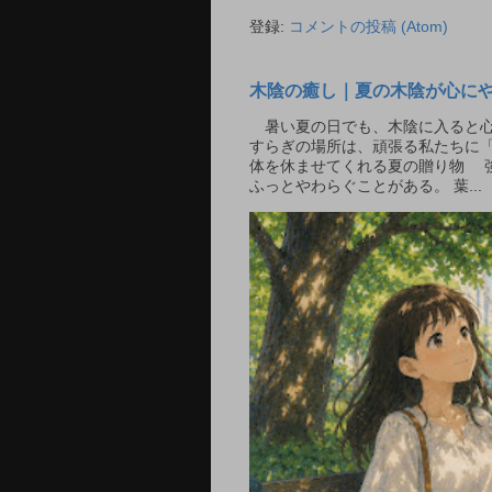
登録:
コメントの投稿 (Atom)
木陰の癒し｜夏の木陰が心に
暑い夏の日でも、木陰に入ると心
すらぎの場所は、頑張る私たちに「
体を休ませてくれる夏の贈り物 
ふっとやわらぐことがある。 葉...