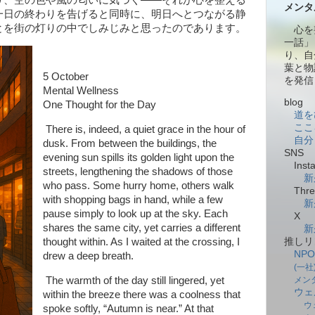
メンタ
一日の終わりを告げると同時に、明日へとつながる静
とを街の灯りの中でしみじみと思ったのであります。
心を
一話」
り、自
葉と物
5 October
を発信
Mental Wellness
blog
One Thought for the Day
道を
ここ
There is, indeed, a quiet grace in the hour of
自分
dusk. From between the buildings, the
SNS
evening sun spills its golden light upon the
Insta
streets, lengthening the shadows of those
新
who pass. Some hurry home, others walk
Thre
with shopping bags in hand, while a few
新
pause simply to look up at the sky. Each
X
shares the same city, yet carries a different
新
推しリ
thought within. As I waited at the crossing, I
NP
drew a deep breath.
(一
メン
The warmth of the day still lingered, yet
ウェ
within the breeze there was a coolness that
ウ
spoke softly, “Autumn is near.” At that