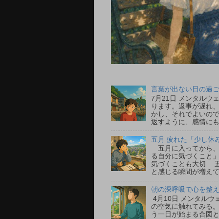
言葉が出ない日の過ごし
7月21日 メンタル
ります。返事が遅れ
かし、それでよいの
返すように、感情にも
五月 疲れた「少し休
五月に入ってから、
る自分に気づくこと」
気づくことも大切 
と感じる瞬間が増えて
朝の深呼吸で心を整える
4月10日 メンタル
の空気に触れてみる
う一日が始まる合図