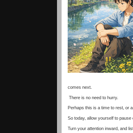
comes next.
There is no need to hurry.
Perhaps this is a time to rest, or a 
So today, allow yourself to pause d
Turn your attention inward, and list