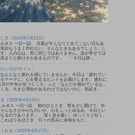
方（2025年7月21日）
ウェルネス 一日一話 言葉がすんなりと出てこない日もあ
、笑顔もうまく作れない、そんなときもあるでしょう。し
です。人の心は、常に同じではありません。波が寄せては
高まりと静けさがあるものです。 「今日は静...
みたい心のサイン」
なんとなく疲れを感じていませんか。今日は「疲れてい
をテーマに、心を整えるヒントをお届けします。 疲れに
五月の中旬が近づくころ、ふと「なんだか疲れているな」
くる。大きな理由があるわけではないのに、朝起き...
（2025年4月10日）
ウェルネス 一日一話 朝のひととき、窓を少し開けて、外
。そんなささやかな行いが、心をふっとゆるめ、今日とい
となるのであります。 深く息を吸い、ゆっくりと吐く。
こわばりをほどき、日々の営みに余裕をもた...
れる（2025年4月17日）