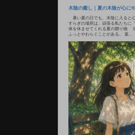
木陰の癒し｜夏の木陰が心に
暑い夏の日でも、木陰に入ると心
すらぎの場所は、頑張る私たちに「
体を休ませてくれる夏の贈り物 
ふっとやわらぐことがある。 葉...