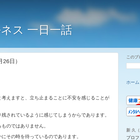
ネス 一日一話
このブ
月26日）
ホーム
考えますと、立ち止まることに不安を感じることが
り残されているように感じてしまうからであります。
るものではありません。
新 久（A
かにその時を待っているのであります。
プロフ