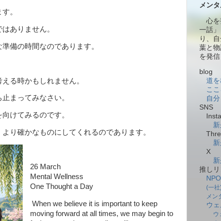
メンタ
ます。
心を
ではありません。
一話」
り、自
な準備の時間なのであります。
葉と物
を発信
blog
考える時かもしれません。
道を
ここ
ち止まってみなさい。
自分
SNS
を向けてみるのです。
Insta
新
、より確かなものにしてくれるのであります。
Thre
新
X
新
26 March
推しリ
Mental Wellness
NP
One Thought a Day
(一
メン
When we believe it is important to keep
ウェ
moving forward at all times, we may begin to
ウ