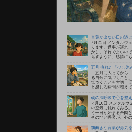
言葉が出ない日の過ごし
7月21日 メンタル
ります。返事が遅れ
かし、それでよいの
返すように、感情にも
五月 疲れた「少し休
五月に入ってから、
る自分に気づくこと」
気づくことも大切 
と感じる瞬間が増えて
朝の深呼吸で心を整える
4月10日 メンタル
の空気に触れてみる
う一日が始まる合図
そのひと呼吸が、心の
前向きな言葉が勇気をく