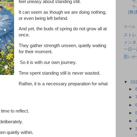
feel uneasy about standing still.
ウ
ウ
It can seem as though we are doing nothing,
(株
or even being left behind.
ラベル
And yet, the buds of spring do not grow all at
once.
ストレ
メンタ
They gather strength unseen, quietly waiting
一日一
for their moment.
思いか
So it is with our own journey.
Time spent standing still is never wasted.
▼
20
Rather, it is a necessary preparation for what
►
►
►
time to reflect.
►
►
eliberately.
▼
en quietly within.