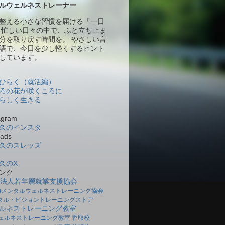
ルウェルネストレーナー
整える小さな習慣を届ける「一日
 忙しい日々の中で、ふと立ち止ま
分を取り戻す時間を。 やさしい言
語で、今日を少し軽くするヒント
しています。
ひらく（就活編）
ろの花が咲くころに
らしく生きる
gram
久のインスタ
ads
久のスレッズ
久のX
ンク
O法人若年層就業支援協会
社)メンタルウェルネストレーニング協会
タル・ビジョントレーニングストア
ルネストレーニング教室
ェルネストレーニング教室 香取校