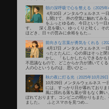
朝の深呼吸で心を整える（2025年
4月10日 メンタルウェルネス 
し開けて、外の空気に触れてみる
をふっとゆるめ、今日という一日
す。 深く息を吸い、ゆっくりと吐く。そ
ほどき、日々の営みに余裕をもた...
前向きな言葉が勇気をくれる（202
4月17日 メンタルウェルネス 
ったとたんに、心の扉はそっと閉
かし、「もしかしたらできるかも
不思議なもので、どこからか力が湧いてく
人の心というものは、思いひと...
秋の夜に灯る光（2025年10月29
10月29日 メンタルウェルネス
には、すっかり日が暮れておりま
風に揺れる落ち葉が音もなく舞い
ぼれております。コンビニの明かりもまた、
ました。 ふとスマホを見つめ...