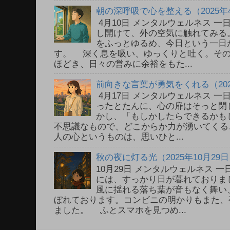
朝の深呼吸で心を整える（2025年
4月10日 メンタルウェルネス 
し開けて、外の空気に触れてみる
をふっとゆるめ、今日という一日
す。 深く息を吸い、ゆっくりと吐く。そ
ほどき、日々の営みに余裕をもた...
前向きな言葉が勇気をくれる（202
4月17日 メンタルウェルネス 
ったとたんに、心の扉はそっと閉
かし、「もしかしたらできるかも
不思議なもので、どこからか力が湧いてく
人の心というものは、思いひと...
秋の夜に灯る光（2025年10月29
10月29日 メンタルウェルネス
には、すっかり日が暮れておりま
風に揺れる落ち葉が音もなく舞い
ぼれております。コンビニの明かりもまた、
ました。 ふとスマホを見つめ...