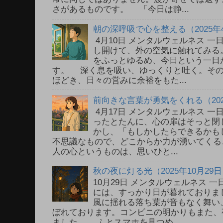
さがあるものです。 「今日は静...
朝の深呼吸で心を整える（2025年
4月10日 メンタルウェルネス 
し開けて、外の空気に触れてみる
をふっとゆるめ、今日という一日
す。 深く息を吸い、ゆっくりと吐く。そ
ほどき、日々の営みに余裕をもた...
前向きな言葉が勇気をくれる（202
4月17日 メンタルウェルネス 
ったとたんに、心の扉はそっと閉
かし、「もしかしたらできるかも
不思議なもので、どこからか力が湧いてく
人の心というものは、思いひと...
秋の夜に灯る光（2025年10月29
10月29日 メンタルウェルネス
には、すっかり日が暮れておりま
風に揺れる落ち葉が音もなく舞い
ぼれております。コンビニの明かりもまた、
ました。 ふとスマホを見つめ...