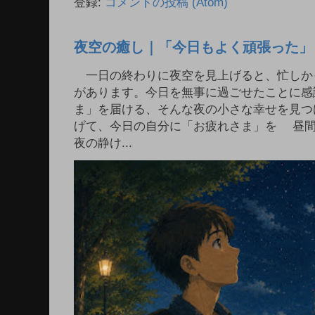
登録:
コメントの投稿 (Atom)
夜空の癒し｜「今日もよく頑張った」
一日の終わりに夜空を見上げると、忙しか
があります。今日を無事に過ごせたことに感
ま」を届ける、そんな夜の小さな幸せを見つ
げて、今日の自分に「お疲れさま」を 昼
夜の静け...