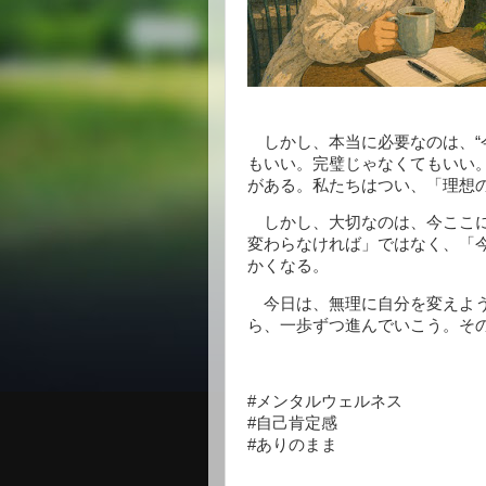
しかし、本当に必要なのは、“
もいい。完璧じゃなくてもいい
がある。私たちはつい、「理想
しかし、大切なのは、今ここに
変わらなければ」ではなく、「
かくなる。
今日は、無理に自分を変えよう
ら、一歩ずつ進んでいこう。そ
#メンタルウェルネス
#自己肯定感
#ありのまま