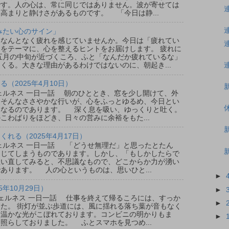
です。人の心は、常に同じではありません。波が寄せては
高まりと静けさがあるものです。 「今日は静...
みたい心のサイン」
なんとなく疲れを感じていませんか。今日は「疲れてい
をテーマに、心を整えるヒントをお届けします。 疲れに
五月の中旬が近づくころ、ふと「なんだか疲れているな」
くる。大きな理由があるわけではないのに、朝起き...
（2025年4月10日）
ウェルネス 一日一話 朝のひととき、窓を少し開けて、外
。そんなささやかな行いが、心をふっとゆるめ、今日とい
となるのであります。 深く息を吸い、ゆっくりと吐く。
こわばりをほどき、日々の営みに余裕をもた...
れる（2025年4月17日）
ウェルネス 一日一話 「どうせ無理だ」と思ったとたん
閉じてしまうものであります。しかし、「もしかしたらで
思い直してみると、不思議なもので、どこからか力が湧い
あります。 人の心というものは、思いひと...
►
5年10月29日）
►
ルウェルネス 一日一話 仕事を終えて帰るころには、すっか
►
た。 街灯が並ぶ歩道には、風に揺れる落ち葉が音もなく
は温かな光がこぼれております。コンビニの明かりもま
►
照らしておりました。 ふとスマホを見つめ...