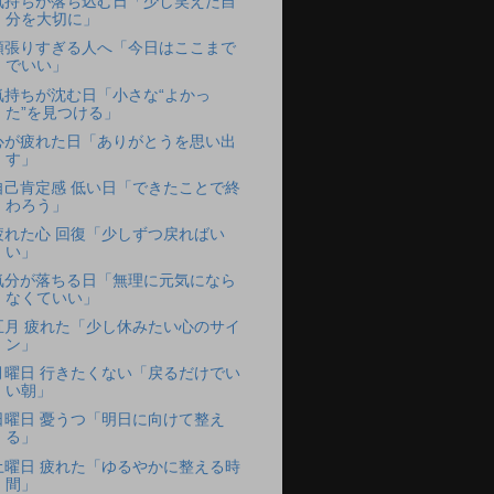
気持ちが落ち込む日「少し笑えた自
分を大切に」
頑張りすぎる人へ「今日はここまで
でいい」
気持ちが沈む日「小さな“よかっ
た”を見つける」
心が疲れた日「ありがとうを思い出
す」
自己肯定感 低い日「できたことで終
わろう」
疲れた心 回復「少しずつ戻ればい
い」
気分が落ちる日「無理に元気になら
なくていい」
五月 疲れた「少し休みたい心のサイ
ン」
月曜日 行きたくない「戻るだけでい
い朝」
日曜日 憂うつ「明日に向けて整え
る」
土曜日 疲れた「ゆるやかに整える時
間」