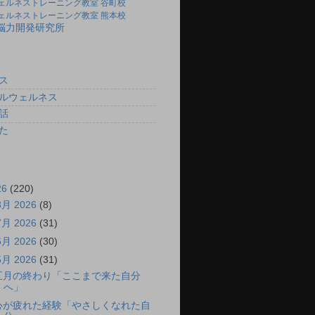
ェルネストレーニング教室 谷町校
ェルネストレーニング教室 熊本校
)脳力開発研究所
ス
ルウェルネス
話
た
26
(220)
8月 2026
(8)
7月 2026
(31)
6月 2026
(30)
5月 2026
(31)
五月の終わり「ここまで来た自分
へ」
心が疲れた経験「やさしくなれた自