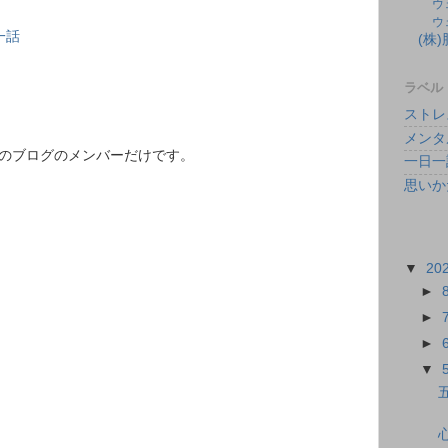
ウ
ウ
一話
(株
ラベル
ストレ
メンタ
このブログのメンバーだけです。
一日一
思いか
▼
20
►
►
►
▼