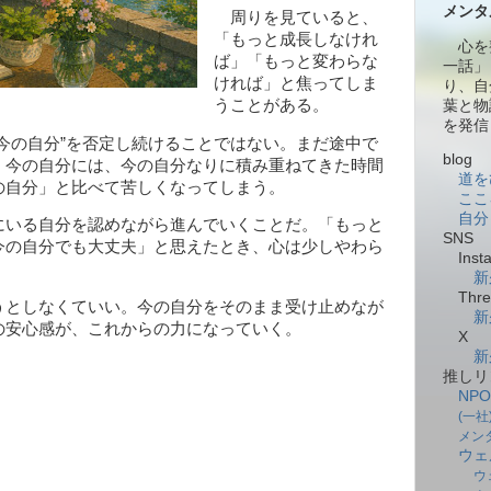
メンタ
周りを見ていると、
「もっと成長しなけれ
心を
ば」「もっと変わらな
一話」
ければ」と焦ってしま
り、自
うことがある。
葉と物
を発信
今の自分”を否定し続けることではない。まだ途中で
blog
。今の自分には、今の自分なりに積み重ねてきた時間
道を
の自分」と比べて苦しくなってしまう。
ここ
自分
いる自分を認めながら進んでいくことだ。「もっと
SNS
今の自分でも大丈夫」と思えたとき、心は少しやわら
Insta
新
Thre
としなくていい。今の自分をそのまま受け止めなが
新
の安心感が、これからの力になっていく。
X
新
推しリ
NP
(一
メン
ウェ
ウ