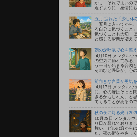
かし、それでよいの
返すように、感情にも
五月 疲れた「少し休
五月に入ってから、
る自分に気づくこと」
気づくことも大切 
と感じる瞬間が増えて
朝の深呼吸で心を整える
4月10日 メンタル
の空気に触れてみる
う一日が始まる合図
そのひと呼吸が、心の
前向きな言葉が勇気をく
4月17日 メンタル
に、心の扉はそっと
きるかもしれん」と
てくることがあるので
秋の夜に灯る光（202
10月29日 メンタ
り日が暮れておりまし
舞い、ビルの窓から
た、夜の街をやさしく