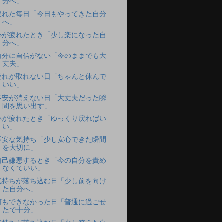
分へ」
疲れた毎日「今日もやってきた自分
へ」
心が疲れたとき「少し楽になった自
分へ」
自分に自信がない「今のままでも大
丈夫」
疲れが取れない日「ちゃんと休んで
いい」
不安が消えない日「大丈夫だった瞬
間を思い出す」
心が疲れたとき「ゆっくり戻ればい
い」
不安な気持ち「少し安心できた瞬間
を大切に」
自己嫌悪するとき「今の自分を責め
なくていい」
気持ちが落ち込む日「少し前を向け
た自分へ」
何もできなかった日「普通に過ごせ
たで十分」