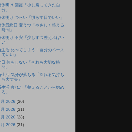
連休明け 回復「少し戻ってきた自
分」
連休明け つらい「慣らす日でいい」
連休最終日 憂うつ「やさしく整える
時間」
連休明け 不安「少しずつ整えればい
い」
新生活 比べてしまう「自分のペース
でいい」
休日 何もしない「それも大切な時
間」
新生活 気分が落ちる「揺れる気持ち
も大丈夫」
新生活 疲れた「整えることから始め
る」
4月 2026
(30)
3月 2026
(31)
2月 2026
(28)
1月 2026
(31)