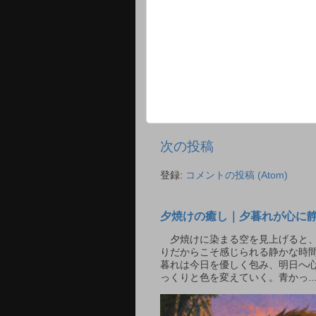
次の投稿
登録:
コメントの投稿 (Atom)
夕焼けの癒し｜夕暮れが心に
夕焼けに染まる空を見上げると、
りだからこそ感じられる静かな時間
暮れは今日を優しく包み、明日へ
っくりと色を変えていく。青かっ..