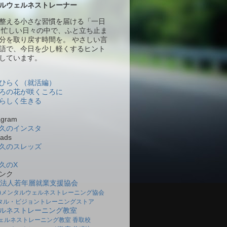
ルウェルネストレーナー
整える小さな習慣を届ける「一日
 忙しい日々の中で、ふと立ち止ま
分を取り戻す時間を。 やさしい言
語で、今日を少し軽くするヒント
しています。
ひらく（就活編）
ろの花が咲くころに
らしく生きる
gram
久のインスタ
ads
久のスレッズ
久のX
ンク
O法人若年層就業支援協会
社)メンタルウェルネストレーニング協会
タル・ビジョントレーニングストア
ルネストレーニング教室
ェルネストレーニング教室 香取校