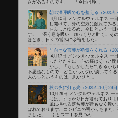
さがあるものです。 「今日は静...
朝の深呼吸で心を整える（2025年
4月10日 メンタルウェルネス 
し開けて、外の空気に触れてみる
をふっとゆるめ、今日という一日
す。 深く息を吸い、ゆっくりと吐く。そ
ほどき、日々の営みに余裕をもた...
前向きな言葉が勇気をくれる（202
4月17日 メンタルウェルネス 
ったとたんに、心の扉はそっと閉
かし、「もしかしたらできるかも
不思議なもので、どこからか力が湧いてく
人の心というものは、思いひと...
秋の夜に灯る光（2025年10月29
10月29日 メンタルウェルネス
には、すっかり日が暮れておりま
風に揺れる落ち葉が音もなく舞い
ぼれております。コンビニの明かりもまた、
ました。 ふとスマホを見つめ...