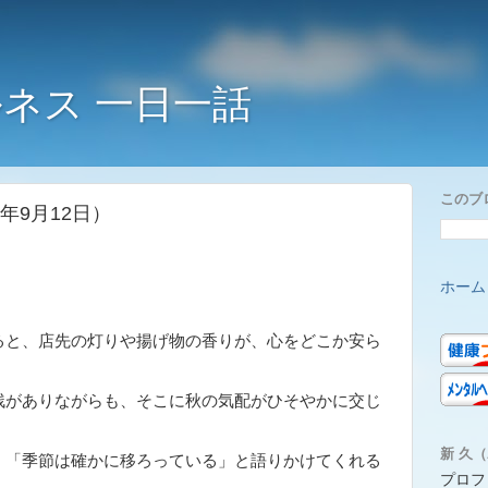
ネス 一日一話
このブ
年9月12日）
ホーム
と、店先の灯りや揚げ物の香りが、心をどこか安ら
残がありながらも、そこに秋の気配がひそやかに交じ
新 久（A
、「季節は確かに移ろっている」と語りかけてくれる
プロフ