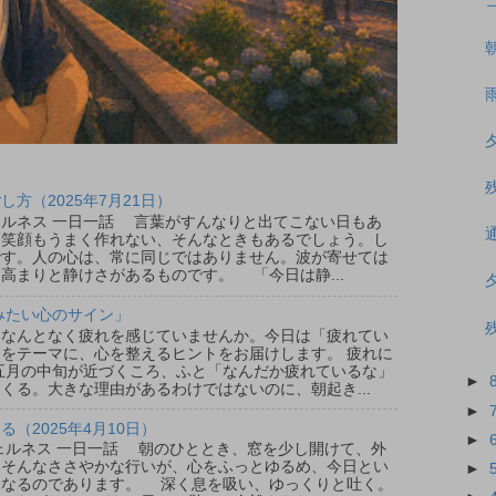
方（2025年7月21日）
ウェルネス 一日一話 言葉がすんなりと出てこない日もあ
、笑顔もうまく作れない、そんなときもあるでしょう。し
です。人の心は、常に同じではありません。波が寄せては
高まりと静けさがあるものです。 「今日は静...
みたい心のサイン」
なんとなく疲れを感じていませんか。今日は「疲れてい
をテーマに、心を整えるヒントをお届けします。 疲れに
五月の中旬が近づくころ、ふと「なんだか疲れているな」
►
くる。大きな理由があるわけではないのに、朝起き...
►
（2025年4月10日）
►
ウェルネス 一日一話 朝のひととき、窓を少し開けて、外
。そんなささやかな行いが、心をふっとゆるめ、今日とい
►
となるのであります。 深く息を吸い、ゆっくりと吐く。