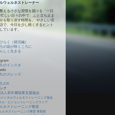
ルウェルネストレーナー
整える小さな習慣を届ける「一日
 忙しい日々の中で、ふと立ち止ま
分を取り戻す時間を。 やさしい言
語で、今日を少し軽くするヒント
しています。
ひらく（就活編）
ろの花が咲くころに
らしく生きる
gram
久のインスタ
ads
久のスレッズ
久のX
ンク
O法人若年層就業支援協会
社)メンタルウェルネストレーニング協会
タル・ビジョントレーニングストア
ルネストレーニング教室
ェルネストレーニング教室 香取校