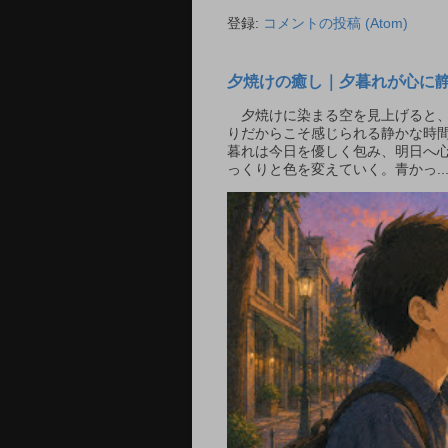
登録:
コメントの投稿 (Atom)
夕焼けの癒し｜夕暮れが心に
夕焼けに染まる空を見上げると、
りだからこそ感じられる静かな時間
暮れは今日を優しく包み、明日へ
っくりと色を変えていく。青かっ..