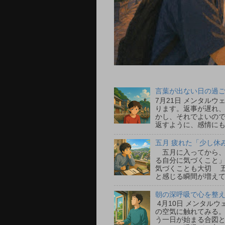
言葉が出ない日の過ごし
7月21日 メンタル
ります。返事が遅れ
かし、それでよいの
返すように、感情にも
五月 疲れた「少し休
五月に入ってから、
る自分に気づくこと」
気づくことも大切 
と感じる瞬間が増えて
朝の深呼吸で心を整える
4月10日 メンタル
の空気に触れてみる
う一日が始まる合図