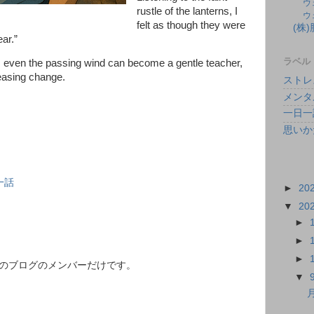
ウ
rustle of the lanterns, I
ウ
felt as though they were
(株
ar.”
ラベル
ife, even the passing wind can become a gentle teacher,
easing change.
ストレ
メンタ
一日一
思いか
一話
►
20
▼
20
►
►
►
このブログのメンバーだけです。
▼