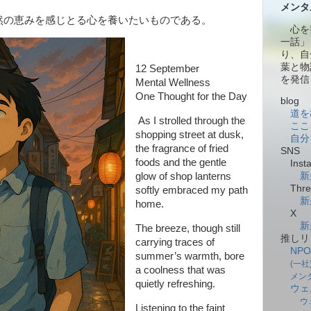
メンタ
の恵みを感じとる心を養いたいものである。
心を
一話」
り、自
葉と物
12 September
を発信
Mental Wellness
One Thought for the Day
blog
道を
As I strolled through the
ここ
shopping street at dusk,
自分
the fragrance of fried
SNS
foods and the gentle
Insta
glow of shop lanterns
新
Thre
softly embraced my path
新
home.
X
新
The breeze, though still
推しリ
carrying traces of
NP
summer’s warmth, bore
(一
a coolness that was
メン
quietly refreshing.
ウェ
ウ
Listening to the faint