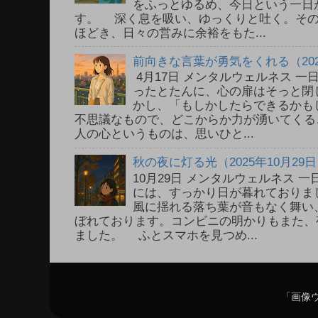
をふっとゆるめ、今日という一日
す。 深く息を吸い、ゆっくりと吐く。そ
ほどき、日々の営みに余裕をもた...
前向きな言葉が勇気をくれる（202
4月17日 メンタルウェルネス 
ったとたんに、心の扉はそっと閉
かし、「もしかしたらできるかも
不思議なもので、どこからか力が湧いてく
人の心というものは、思いひと...
秋の夜に灯る光（2025年10月29
10月29日 メンタルウェルネス
には、すっかり日が暮れておりま
風に揺れる落ち葉が音もなく舞い
ぼれております。コンビニの明かりもまた、
ました。 ふとスマホを見つめ...
「画像ウ