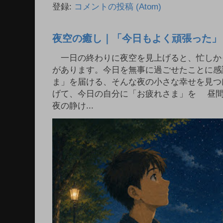
登録:
コメントの投稿 (Atom)
夜空の癒し｜「今日もよく頑張った」
一日の終わりに夜空を見上げると、忙しか
があります。今日を無事に過ごせたことに感
ま」を届ける、そんな夜の小さな幸せを見つ
げて、今日の自分に「お疲れさま」を 昼
夜の静け...