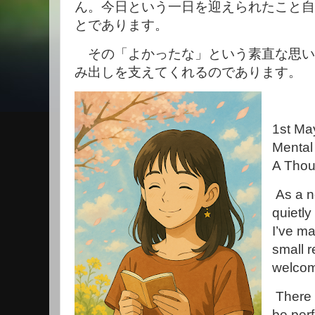
ん。今日という一日を迎えられたこと自
とであります。
その「よかったな」という素直な思い
み出しを支えてくれるのであります。
1st Ma
Mental
A Thou
As a n
quietly
I’ve ma
small r
welcome
There i
be perf