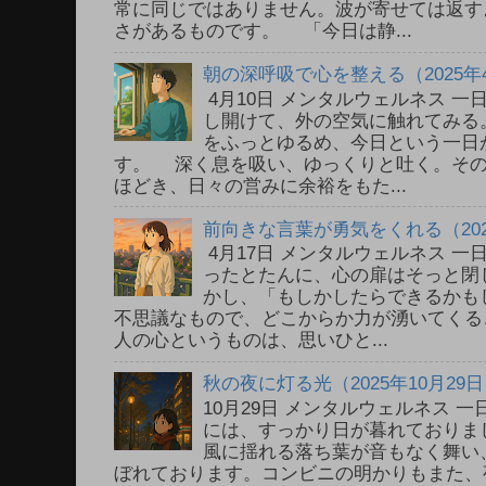
常に同じではありません。波が寄せては返す
さがあるものです。 「今日は静...
朝の深呼吸で心を整える（2025年
4月10日 メンタルウェルネス 
し開けて、外の空気に触れてみる
をふっとゆるめ、今日という一日
す。 深く息を吸い、ゆっくりと吐く。そ
ほどき、日々の営みに余裕をもた...
前向きな言葉が勇気をくれる（202
4月17日 メンタルウェルネス 
ったとたんに、心の扉はそっと閉
かし、「もしかしたらできるかも
不思議なもので、どこからか力が湧いてく
人の心というものは、思いひと...
秋の夜に灯る光（2025年10月29
10月29日 メンタルウェルネス
には、すっかり日が暮れておりま
風に揺れる落ち葉が音もなく舞い
ぼれております。コンビニの明かりもまた、