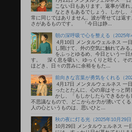
7月21日 メンタルウェルネス 
こない日もあります。返事が遅れ
なときもあるでしょう。しかし、
常に同じではありません。波が寄せては返す
さがあるものです。 「今日は静...
朝の深呼吸で心を整える（2025年
4月10日 メンタルウェルネス 
し開けて、外の空気に触れてみる
をふっとゆるめ、今日という一日
す。 深く息を吸い、ゆっくりと吐く。そ
ほどき、日々の営みに余裕をもた...
前向きな言葉が勇気をくれる（202
4月17日 メンタルウェルネス 
ったとたんに、心の扉はそっと閉
かし、「もしかしたらできるかも
不思議なもので、どこからか力が湧いてく
人の心というものは、思いひと...
秋の夜に灯る光（2025年10月29
10月29日 メンタルウェルネス
には、すっかり日が暮れておりま