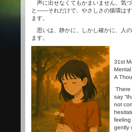
声に出せなくてもかまいません。気づ
と――それだけで、やさしさの循環はす
ます。
思いは、静かに、しかし確かに、人の
ます。
31st M
Mental
A Thou
There 
say “th
not co
hesitat
feeling
gently