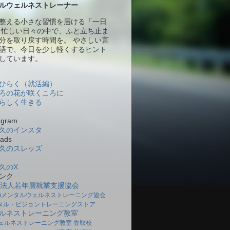
ルウェルネストレーナー
整える小さな習慣を届ける「一日
 忙しい日々の中で、ふと立ち止ま
分を取り戻す時間を。 やさしい言
語で、今日を少し軽くするヒント
しています。
ひらく（就活編）
ろの花が咲くころに
らしく生きる
gram
久のインスタ
ads
久のスレッズ
久のX
ンク
O法人若年層就業支援協会
社)メンタルウェルネストレーニング協会
タル・ビジョントレーニングストア
ルネストレーニング教室
ェルネストレーニング教室 香取校