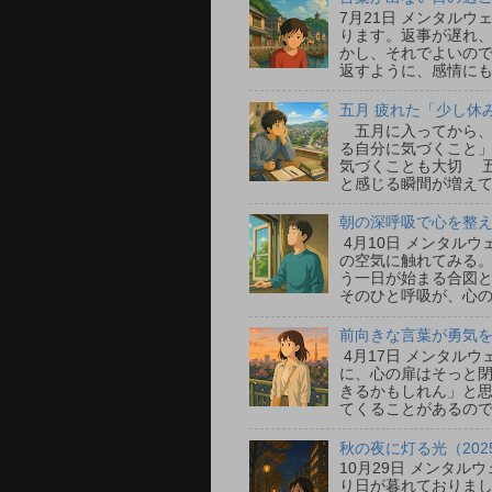
7月21日 メンタル
ります。返事が遅れ
かし、それでよいの
返すように、感情にも
五月 疲れた「少し休
五月に入ってから、
る自分に気づくこと」
気づくことも大切 
と感じる瞬間が増えて
朝の深呼吸で心を整える
4月10日 メンタル
の空気に触れてみる
う一日が始まる合図
そのひと呼吸が、心の
前向きな言葉が勇気をく
4月17日 メンタル
に、心の扉はそっと
きるかもしれん」と
てくることがあるので
秋の夜に灯る光（202
10月29日 メンタ
り日が暮れておりまし