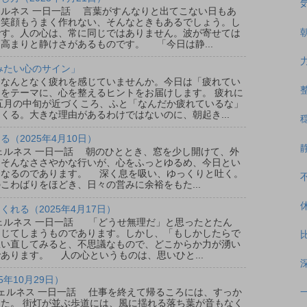
ウェルネス 一日一話 言葉がすんなりと出てこない日もあ
、笑顔もうまく作れない、そんなときもあるでしょう。し
です。人の心は、常に同じではありません。波が寄せては
高まりと静けさがあるものです。 「今日は静...
みたい心のサイン」
なんとなく疲れを感じていませんか。今日は「疲れてい
をテーマに、心を整えるヒントをお届けします。 疲れに
五月の中旬が近づくころ、ふと「なんだか疲れているな」
くる。大きな理由があるわけではないのに、朝起き...
（2025年4月10日）
ウェルネス 一日一話 朝のひととき、窓を少し開けて、外
。そんなささやかな行いが、心をふっとゆるめ、今日とい
となるのであります。 深く息を吸い、ゆっくりと吐く。
こわばりをほどき、日々の営みに余裕をもた...
れる（2025年4月17日）
ウェルネス 一日一話 「どうせ無理だ」と思ったとたん
閉じてしまうものであります。しかし、「もしかしたらで
思い直してみると、不思議なもので、どこからか力が湧い
あります。 人の心というものは、思いひと...
5年10月29日）
ルウェルネス 一日一話 仕事を終えて帰るころには、すっか
た。 街灯が並ぶ歩道には、風に揺れる落ち葉が音もなく