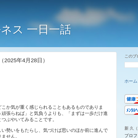
ネス 一日一話
このブ
025年4月28日）
ホーム
こか気が重く感じられることもあるものでありま
う頑張らねば」と気負うよりも、「まずは一歩だけ進
とつぶやいてみることです。
新 久（A
い勢いをもたらし、気づけば思いのほか前に進んで
プロフ
りません。