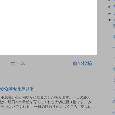
►
►
▼
ホーム
前の投稿
静かな幸せを届ける
不思議と心が穏やかになることがあります。一日の終わ
は、明日への希望を育ててくれる大切な贈り物です。 夕
心をつないでくれる 一日の終わりが近づくころ、空はゆ
.