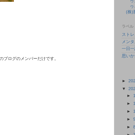
ウ
ウ
(株
ラベル
ストレ
メンタ
一日一
思いか
このブログのメンバーだけです。
►
20
▼
20
►
►
►
►
►
►