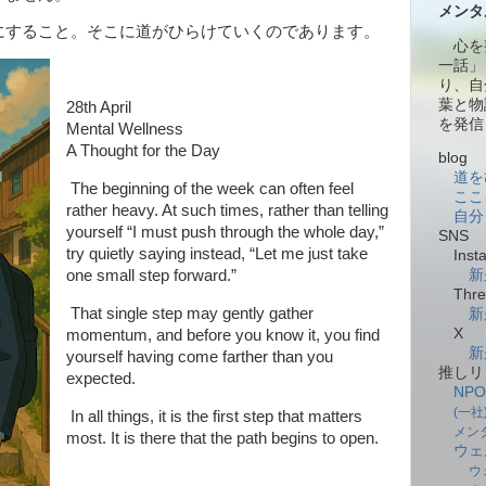
メンタ
すること。そこに道がひらけていくのであります。
心を
一話」
り、自
葉と物
28th April
を発信
Mental Wellness
A Thought for the Day
blog
道を
The beginning of the week can often feel
ここ
rather heavy. At such times, rather than telling
自分
yourself “I must push through the whole day,”
SNS
try quietly saying instead, “Let me just take
Insta
one small step forward.”
新
Thre
That single step may gently gather
新
X
momentum, and before you know it, you find
新
yourself having come farther than you
推しリ
expected.
NP
(一
In all things, it is the first step that matters
メン
most. It is there that the path begins to open.
ウェ
ウ