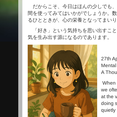
だからこそ、今日はほんの少しでも、
間を使ってみてはいかがでしょうか。数
るひとときが、心の栄養となってまいり
「好き」という気持ちを思い出すこと
気を生み出す源になるのであります。
27th Ap
Mental
A Thou
When w
we oft
at the 
doing 
quietly 