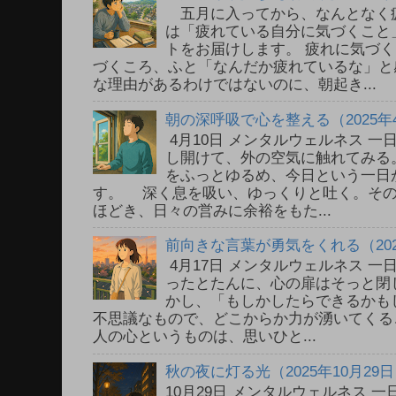
五月に入ってから、なんとなく
は「疲れている自分に気づくこと
トをお届けします。 疲れに気づ
づくころ、ふと「なんだか疲れているな」と
な理由があるわけではないのに、朝起き...
朝の深呼吸で心を整える（2025年
4月10日 メンタルウェルネス 
し開けて、外の空気に触れてみる
をふっとゆるめ、今日という一日
す。 深く息を吸い、ゆっくりと吐く。そ
ほどき、日々の営みに余裕をもた...
前向きな言葉が勇気をくれる（202
4月17日 メンタルウェルネス 
ったとたんに、心の扉はそっと閉
かし、「もしかしたらできるかも
不思議なもので、どこからか力が湧いてく
人の心というものは、思いひと...
秋の夜に灯る光（2025年10月29
10月29日 メンタルウェルネス