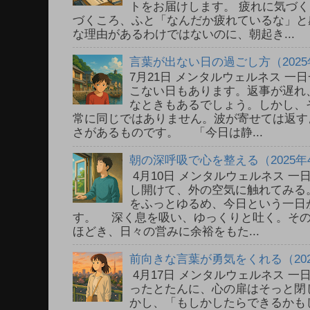
トをお届けします。 疲れに気づ
づくころ、ふと「なんだか疲れているな」と
な理由があるわけではないのに、朝起き...
言葉が出ない日の過ごし方（2025
7月21日 メンタルウェルネス 
こない日もあります。返事が遅れ
なときもあるでしょう。しかし、
常に同じではありません。波が寄せては返す
さがあるものです。 「今日は静...
朝の深呼吸で心を整える（2025年
4月10日 メンタルウェルネス 
し開けて、外の空気に触れてみる
をふっとゆるめ、今日という一日
す。 深く息を吸い、ゆっくりと吐く。そ
ほどき、日々の営みに余裕をもた...
前向きな言葉が勇気をくれる（202
4月17日 メンタルウェルネス 
ったとたんに、心の扉はそっと閉
かし、「もしかしたらできるかも