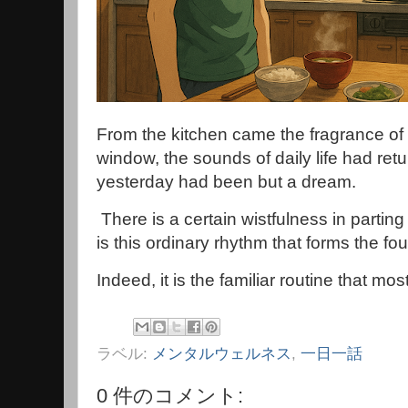
From the kitchen came the fragrance of
window, the sounds of daily life had retur
yesterday had been but a dream.
There is a certain wistfulness in parting 
is this ordinary rhythm that forms the fou
Indeed, it is the familiar routine that mo
ラベル:
メンタルウェルネス
,
一日一話
0 件のコメント: