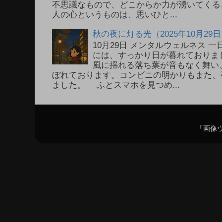
不思議なもので、どこからか力が湧いてく
人の心というものは、思いひと...
秋の夜に灯る光（2025年10月29
10月29日 メンタルウェルネス
には、すっかり日が暮れておりま
風に揺れる落ち葉が音もなく舞い
ぼれております。コンビニの明かりもまた、
ました。 ふとスマホを見つめ...
「画像ウ