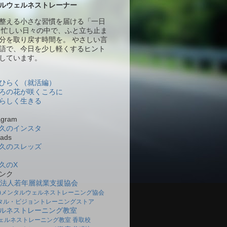
ルウェルネストレーナー
整える小さな習慣を届ける「一日
 忙しい日々の中で、ふと立ち止ま
分を取り戻す時間を。 やさしい言
語で、今日を少し軽くするヒント
しています。
ひらく（就活編）
ろの花が咲くころに
らしく生きる
gram
久のインスタ
ads
久のスレッズ
久のX
ンク
O法人若年層就業支援協会
社)メンタルウェルネストレーニング協会
タル・ビジョントレーニングストア
ルネストレーニング教室
ェルネストレーニング教室 香取校