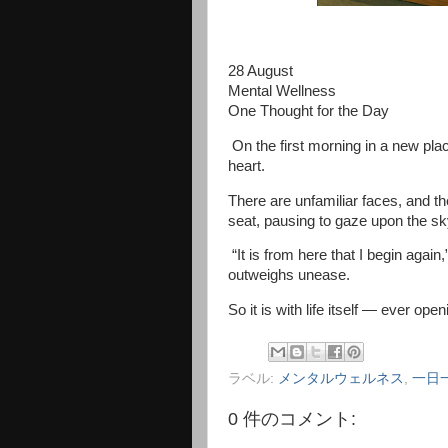
28 August
Mental Wellness
One Thought for the Day
On the first morning in a new pla
heart.
There are unfamiliar faces, and t
seat, pausing to gaze upon the s
“It is from here that I begin again
outweighs unease.
So it is with life itself — ever o
ラベル:
メンタルウェルネス
,
一日
0 件のコメント: