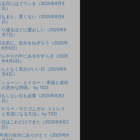
焦る日にはプリンを（2025年8月9
日）
雨もまた、悪くない（2025年8月8
日）
すり減るほどに愛おしい（2025年8
月7日）
眠る前に、自分をねぎらう（2025年
8月6日）
ぼんやりの中にあるやすらぎ（2025
年8月5日）
なんとなく気分がいい日（2025年8
月4日）
『ショーン・エイカー： 幸福と成功
の意外な関係』 by TED
何もしない日も必要（2025年8月3
日）
『ケリー・マクゴニガル: ストレス
と友達になる方法』 by TED
今日はこれだけできた（2025年8月2
日）
1年前の自分にありがとう（2025年8