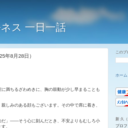
ネス 一日一話
このブ
5年8月28日）
ホーム
に満ちるざわめきに、胸の鼓動が少し早まることも
、親しみのある顔もございます。その中で席に着き、
新 久（A
だ」――そう心に刻んだとき、不安よりもむしろ小
プロフ
ます。