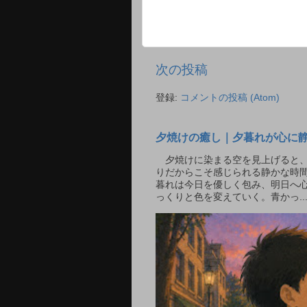
次の投稿
登録:
コメントの投稿 (Atom)
夕焼けの癒し｜夕暮れが心に
夕焼けに染まる空を見上げると、
りだからこそ感じられる静かな時間
暮れは今日を優しく包み、明日へ
っくりと色を変えていく。青かっ..