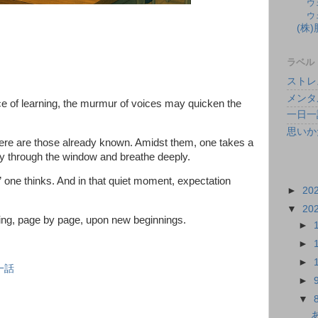
ウ
ウ
(株
ラベル
ストレ
メンタ
ce of learning, the murmur of voices may quicken the
一日一
思いか
here are those already known. Amidst them, one takes a
ky through the window and breathe deeply.
,” one thinks. And in that quiet moment, expectation
►
20
▼
20
pening, page by page, upon new beginnings.
►
►
►
一話
►
▼