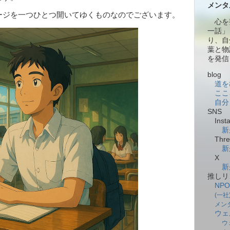
メンタ
ージを一つひとつ開いてゆくものなのでございます。
心を
一話」
り、自
葉と物
を発信
blog
道を
ここ
自分
SNS
Insta
新
Thre
新
X
新
推しリ
NP
(一
メン
ウェ
ウ