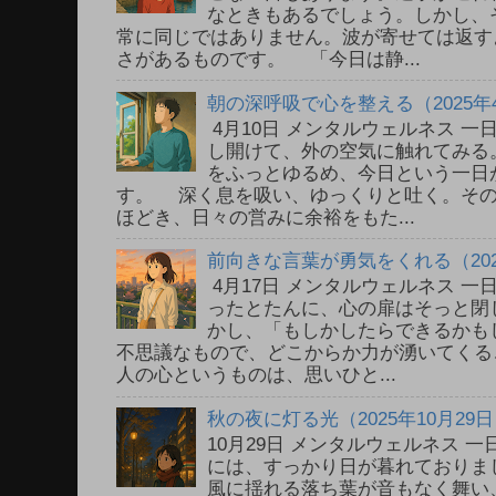
なときもあるでしょう。しかし、
常に同じではありません。波が寄せては返す
さがあるものです。 「今日は静...
朝の深呼吸で心を整える（2025年
4月10日 メンタルウェルネス 
し開けて、外の空気に触れてみる
をふっとゆるめ、今日という一日
す。 深く息を吸い、ゆっくりと吐く。そ
ほどき、日々の営みに余裕をもた...
前向きな言葉が勇気をくれる（202
4月17日 メンタルウェルネス 
ったとたんに、心の扉はそっと閉
かし、「もしかしたらできるかも
不思議なもので、どこからか力が湧いてく
人の心というものは、思いひと...
秋の夜に灯る光（2025年10月29
10月29日 メンタルウェルネス
には、すっかり日が暮れておりま
風に揺れる落ち葉が音もなく舞い