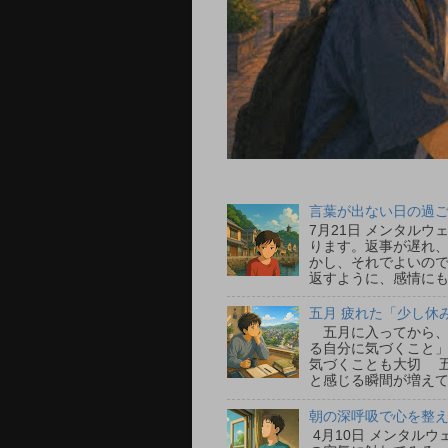
言葉が出ない日の過ごし
7月21日 メンタル
ります。返事が遅れ
かし、それでよいの
返すように、感情にも
五月 疲れた「少し休
五月に入ってから、
る自分に気づくこと」
気づくことも大切 
と感じる瞬間が増えて
朝の深呼吸で心を整える
4月10日 メンタル