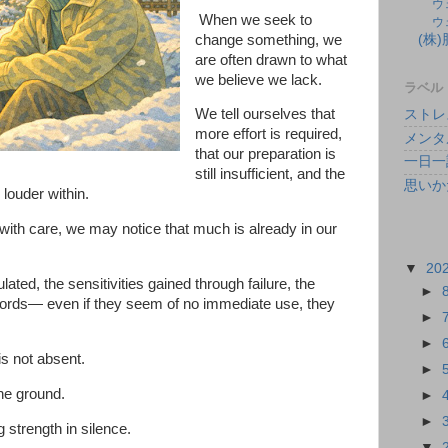
ウ
When we seek to
ウ
change something, we
(株
are often drawn to what
we believe we lack.
ラベル
We tell ourselves that
ストレ
more effort is required,
メンタ
that our preparation is
一日一
still insufficient, and the
思いか
louder within.
with care, we may notice that much is already in our
▼
20
ed, the sensitivities gained through failure, the
►
o words— even if they seem of no immediate use, they
►
►
is not absent.
►
he ground.
►
►
g strength in silence.
▼