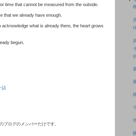
for time that cannot be measured from the outside.
ve that we already have enough.
 acknowledge what is already there, the heart grows
ready begun.
一話
このブログのメンバーだけです。