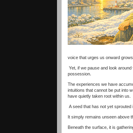
voice that urges us onward grows 
Yet, if we pause and look around 
possession.
The experiences we have accumulat
intuitions that cannot be put int
have quietly taken root within us.
A seed that has not yet sprouted 
It simply remains unseen above t
Beneath the surface, it is gatherin