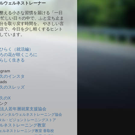
ルウェルネストレーナー
整える小さな習慣を届ける「一日
 忙しい日々の中で、ふと立ち止ま
分を取り戻す時間を。 やさしい言
語で、今日を少し軽くするヒント
しています。
ひらく（就活編）
ろの花が咲くころに
らしく生きる
gram
久のインスタ
ads
久のスレッズ
久のX
ンク
O法人若年層就業支援協会
社)メンタルウェルネストレーニング協会
タル・ビジョントレーニングストア
ルネストレーニング教室
ェルネストレーニング教室 香取校