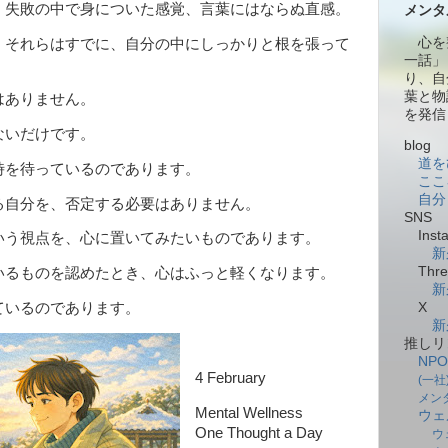
、失敗の中で身についた感覚、言葉にはならぬ直感。
メンタ
心を
、それらはすでに、自分の中にしっかりと根を張って
一話」
り、自
葉と物
はありません。
を発信
ないだけです。
blog
道を
時を待っているのであります。
ここ
自分
る自分を、否定する必要はありません。
SNS
Insta
う視点を、心に置いてみたいものであります。
新
Thre
いるものを認めたとき、心はふっと軽くなります。
新
X
ているのであります。
新
推しリ
NP
4 February
(一
メン
Mental Wellness
ウェ
One Thought a Day
ウ