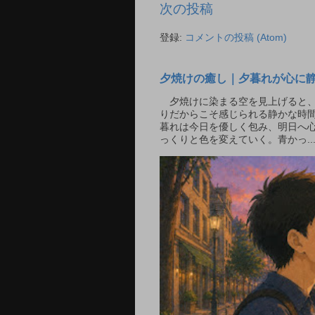
次の投稿
登録:
コメントの投稿 (Atom)
夕焼けの癒し｜夕暮れが心に
夕焼けに染まる空を見上げると、
りだからこそ感じられる静かな時間
暮れは今日を優しく包み、明日へ
っくりと色を変えていく。青かっ..