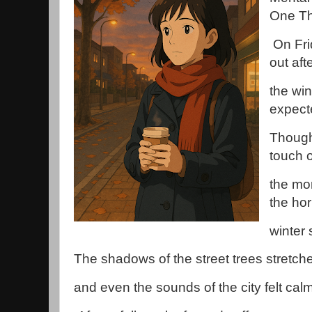
One Th
On Fri
out aft
the win
expect
Though
touch 
the mo
the hor
winter
The shadows of the street trees stretch
and even the sounds of the city felt calm