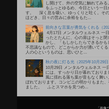
し開けて、外の空気に触れてみる
をふっとゆるめ、今日という一日
す。 深く息を吸い、ゆっくりと吐く。そ
ほどき、日々の営みに余裕をもた...
前向きな言葉が勇気をくれる（202
4月17日 メンタルウェルネス 
ったとたんに、心の扉はそっと閉
かし、「もしかしたらできるかも
不思議なもので、どこからか力が湧いてく
人の心というものは、思いひと...
秋の夜に灯る光（2025年10月29
10月29日 メンタルウェルネス
には、すっかり日が暮れておりま
風に揺れる落ち葉が音もなく舞い
ぼれております。コンビニの明かりもまた、
ました。 ふとスマホを見つめ...
「画像ウ