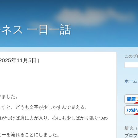
ネス 一日一話
このブ
25年11月5日）
ホーム
いました。
ますと、どうも文字が少しかすんで見える。
気がつけば肩に力が入り、心にも少しばかり張りつめ
新 久（A
ーを淹れることにしました。
プロフ