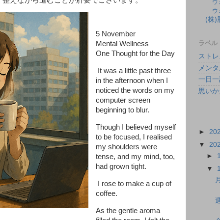
ウ
ウ
(株
5 November
ラベル
Mental Wellness
One Thought for the Day
ストレ
メンタ
It was a little past three
一日一
in the afternoon when I
noticed the words on my
思いか
computer screen
beginning to blur.
Though I believed myself
►
20
to be focused, I realised
▼
20
my shoulders were
►
tense, and my mind, too,
had grown tight.
▼
I rose to make a cup of
coffee.
As the gentle aroma