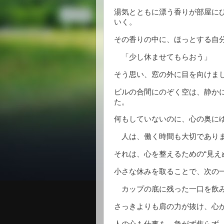
湯気とともに漂う香りが部屋に
いく。
その香りの中に、ほっとする自
「少し休ませてもらおう」
そう思い、窓の外に目を向けま
ビルの合間にのぞく空は、静か
た。
何もしていないのに、心の奥に
人は、働く時間も大切でありま
それは、心を整えるための“見え
小さな休みを取ることで、次の
カップの底に残った一口を飲み
さっきよりも肩の力が抜け、心
人の心も仕事も、急がず焦らず