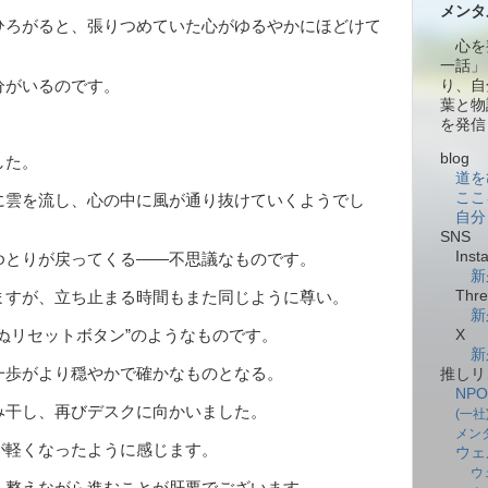
メンタ
ひろがると、張りつめていた心がゆるやかにほどけて
心を
一話」
り、自
分がいるのです。
葉と物
を発信
blog
した。
道を
ここ
に雲を流し、心の中に風が通り抜けていくようでし
自分
SNS
Insta
ゆとりが戻ってくる――不思議なものです。
新
Thre
すが、立ち止まる時間もまた同じように尊い。
新
X
ぬリセットボタン”のようなものです。
新
一歩がより穏やかで確かなものとなる。
推しリ
NP
干し、再びデスクに向かいました。
(一
メン
が軽くなったように感じます。
ウェ
ウ
、整えながら進むことが肝要でございます。