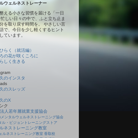
ルウェルネストレーナー
整える小さな習慣を届ける「一日
 忙しい日々の中で、ふと立ち止ま
分を取り戻す時間を。 やさしい言
語で、今日を少し軽くするヒント
しています。
ひらく（就活編）
ろの花が咲くころに
らしく生きる
gram
久のインスタ
ads
久のスレッズ
久のX
ンク
O法人若年層就業支援協会
社)メンタルウェルネストレーニング協会
タル・ビジョントレーニングストア
ルネストレーニング教室
ェルネストレーニング教室 香取校