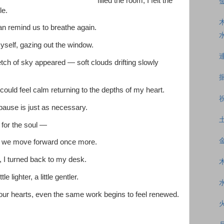
filled the room, I felt the
le.
n remind us to breathe again.
myself, gazing out the window.
etch of sky appeared — soft clouds drifting slowly
 could feel calm returning to the depths of my heart.
 pause is just as necessary.
n for the soul —
re we move forward once more.
, I turned back to my desk.
lighter, a little gentler.
our hearts, even the same work begins to feel renewed.