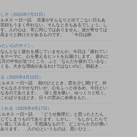
方（2025年7月21日）
ウェルネス 一日一話 言葉がすんなりと出てこない日もあ
、笑顔もうまく作れない、そんなときもあるでしょう。し
です。人の心は、常に同じではありません。波が寄せては
高まりと静けさがあるものです。 「今日は静...
みたい心のサイン」
なんとなく疲れを感じていませんか。今日は「疲れてい
をテーマに、心を整えるヒントをお届けします。 疲れに
五月の中旬が近づくころ、ふと「なんだか疲れているな」
くる。大きな理由があるわけではないのに、朝起き...
（2025年4月10日）
ウェルネス 一日一話 朝のひととき、窓を少し開けて、外
。そんなささやかな行いが、心をふっとゆるめ、今日とい
となるのであります。 深く息を吸い、ゆっくりと吐く。
こわばりをほどき、日々の営みに余裕をもた...
れる（2025年4月17日）
ウェルネス 一日一話 「どうせ無理だ」と思ったとたん
閉じてしまうものであります。しかし、「もしかしたらで
思い直してみると、不思議なもので、どこからか力が湧い
あります。 人の心というものは、思いひと...