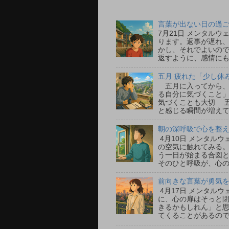
言葉が出ない日の過ごし
7月21日 メンタル
ります。返事が遅れ
かし、それでよいの
返すように、感情にも
五月 疲れた「少し休
五月に入ってから、
る自分に気づくこと」
気づくことも大切 
と感じる瞬間が増えて
朝の深呼吸で心を整える
4月10日 メンタル
の空気に触れてみる
う一日が始まる合図
そのひと呼吸が、心の
前向きな言葉が勇気をく
4月17日 メンタル
に、心の扉はそっと
きるかもしれん」と
てくることがあるので