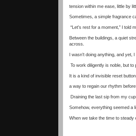
tension within me ease, little by litt
Sometimes, a simple fragrance ca
“Let’s rest for a moment,” I told 
Between the buildings, a quiet str
across.
I wasn’t doing anything, and yet, I
To work diligently is noble, but to
It is a kind of invisible reset butto
a way to regain our rhythm befo
Draining the last sip from my cup
Somehow, everything seemed a little 
When we take the time to steady 