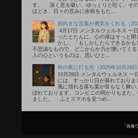
す。 深く息を吸い、ゆっくりと吐く。そ
ほどき、日々の営みに余裕をもた...
前向きな言葉が勇気をくれる（202
4月17日 メンタルウェルネス 
ったとたんに、心の扉はそっと閉
かし、「もしかしたらできるかも
不思議なもので、どこからか力が湧いてく
人の心というものは、思いひと...
秋の夜に灯る光（2025年10月29
10月29日 メンタルウェルネス
には、すっかり日が暮れておりま
風に揺れる落ち葉が音もなく舞い
ぼれております。コンビニの明かりもまた、
ました。 ふとスマホを見つめ...
「画像ウ