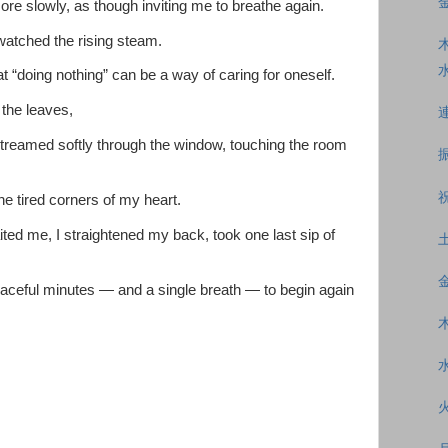
e slowly, as though inviting me to breathe again.
atched the rising steam.
at “doing nothing” can be a way of caring for oneself.
 the leaves,
 streamed softly through the window, touching the room
e tired corners of my heart.
ed me, I straightened my back, took one last sip of
eaceful minutes — and a single breath — to begin again