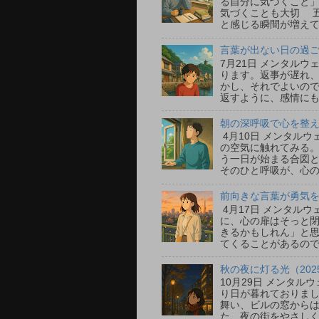
る自分に気づくこと」
気づくことも大切 
と感じる瞬間が増えて
言葉が出ない日の過ごし
7月21日 メンタル
ります。返事が遅れ
かし、それでよいの
返すように、感情にも
朝の深呼吸で心を整える
4月10日 メンタル
の空気に触れてみる
う一日が始まる合図
そのひと呼吸が、心の
前向きな言葉が勇気をく
4月17日 メンタル
に、心の扉はそっと
きるかもしれん」と
てくることがあるので
秋の夜に灯る光（202
10月29日 メンタ
り日が暮れておりまし
舞い、ビルの窓から
た、夜の街をやさしく