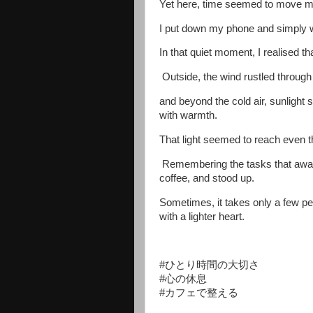
Yet here, time seemed to move mor
I put down my phone and simply w
In that quiet moment, I realised th
Outside, the wind rustled through
and beyond the cold air, sunlight
with warmth.
That light seemed to reach even th
Remembering the tasks that await
coffee, and stood up.
Sometimes, it takes only a few p
with a lighter heart.
#ひとり時間の大切さ
#心の休息
#カフェで整える