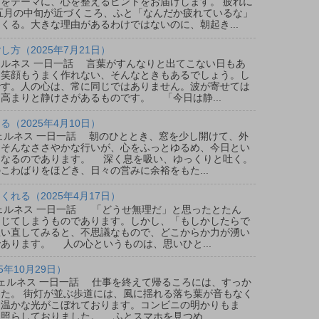
をテーマに、心を整えるヒントをお届けします。 疲れに
五月の中旬が近づくころ、ふと「なんだか疲れているな」
くる。大きな理由があるわけではないのに、朝起き...
方（2025年7月21日）
ウェルネス 一日一話 言葉がすんなりと出てこない日もあ
、笑顔もうまく作れない、そんなときもあるでしょう。し
です。人の心は、常に同じではありません。波が寄せては
高まりと静けさがあるものです。 「今日は静...
（2025年4月10日）
ウェルネス 一日一話 朝のひととき、窓を少し開けて、外
。そんなささやかな行いが、心をふっとゆるめ、今日とい
となるのであります。 深く息を吸い、ゆっくりと吐く。
こわばりをほどき、日々の営みに余裕をもた...
れる（2025年4月17日）
ウェルネス 一日一話 「どうせ無理だ」と思ったとたん
閉じてしまうものであります。しかし、「もしかしたらで
思い直してみると、不思議なもので、どこからか力が湧い
あります。 人の心というものは、思いひと...
5年10月29日）
ルウェルネス 一日一話 仕事を終えて帰るころには、すっか
た。 街灯が並ぶ歩道には、風に揺れる落ち葉が音もなく
は温かな光がこぼれております。コンビニの明かりもま
照らしておりました。 ふとスマホを見つめ...