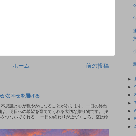
ホーム
前の投稿
►
►
►
静かな幸せを届ける
►
不思議と心が穏やかになることがあります。一日の終わ
►
は、明日への希望を育ててくれる大切な贈り物です。 夕
心をつないでくれる 一日の終わりが近づくころ、空はゆ
►
.
►