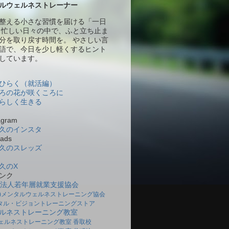
ルウェルネストレーナー
整える小さな習慣を届ける「一日
 忙しい日々の中で、ふと立ち止ま
分を取り戻す時間を。 やさしい言
語で、今日を少し軽くするヒント
しています。
ひらく（就活編）
ろの花が咲くころに
らしく生きる
gram
久のインスタ
ads
久のスレッズ
久のX
ンク
O法人若年層就業支援協会
社)メンタルウェルネストレーニング協会
タル・ビジョントレーニングストア
ルネストレーニング教室
ェルネストレーニング教室 香取校