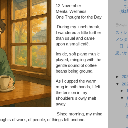
ウ
12 November
ウ
Mental Wellness
(株
One Thought for the Day
ラベル
During my lunch break,
I wandered a little further
ストレ
than usual and came
メンタ
upon a small café.
一日一
思いか
Inside, soft piano music
played, mingling with the
gentle sound of coffee
beans being ground.
►
20
As I cupped the warm
▼
20
mug in both hands, I felt
►
the tension in my
▼
shoulders slowly melt
away.
Since morning, my mind
ughts of work, of people, of things left undone.