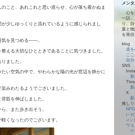
メンタ
のこと、あれこれと思い巡らせ、心が落ち着かぬま
心を
一話」
り、自
間が少しゆっくりと流れているように感じられまし
葉と物
を発信
湯気を見つめる――。
blog
道を
を整える大切なひとときであることに気づきました。
ここ
自分
おりました。
SNS
Insta
冷たい空気の中で、やわらかな陽の光が窓辺を静かに
新
Thre
新
で染みわたるようでございました。
X
新
背筋を伸ばしました。
推しリ
NP
から、また歩き出そう。
(一
が軽くなったのでございます。
メン
ウェ
ウ