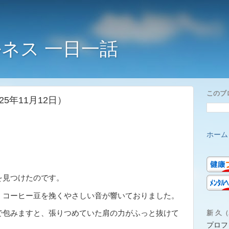
ネス 一日一話
このブ
5年11月12日）
ホーム
。
を見つけたのです。
、コーヒー豆を挽くやさしい音が響いておりました。
新 久（A
で包みますと、張りつめていた肩の力がふっと抜けて
プロフ