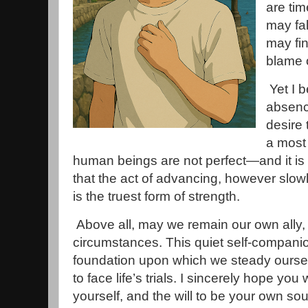
are ti
may fa
may fin
blame 
Yet I b
absenc
desire 
a most
human beings are not perfect—and it is 
that the act of advancing, however slowly
is the truest form of strength.
Above all, may we remain our own ally, 
circumstances. This quiet self-compan
foundation upon which we steady ourselv
to face life’s trials. I sincerely hope you w
yourself, and the will to be your own sou