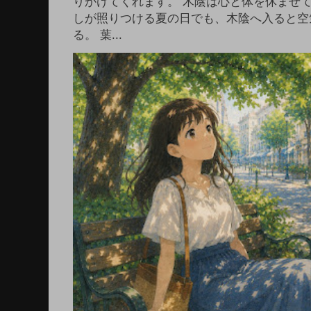
りかけてくれます。 木陰は心と体を休ませ
しが照りつける夏の日でも、木陰へ入ると空
る。 葉...