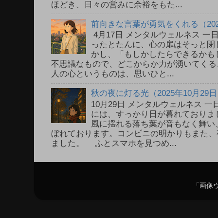
ほどき、日々の営みに余裕をもた...
前向きな言葉が勇気をくれる（202
4月17日 メンタルウェルネス 
ったとたんに、心の扉はそっと閉
かし、「もしかしたらできるかも
不思議なもので、どこからか力が湧いてく
人の心というものは、思いひと...
秋の夜に灯る光（2025年10月29
10月29日 メンタルウェルネス
には、すっかり日が暮れておりま
風に揺れる落ち葉が音もなく舞い
ぼれております。コンビニの明かりもまた、
ました。 ふとスマホを見つめ...
「画像ウ