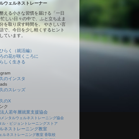
ルウェルネストレーナー
整える小さな習慣を届ける「一日
 忙しい日々の中で、ふと立ち止ま
分を取り戻す時間を。 やさしい言
語で、今日を少し軽くするヒント
しています。
ひらく（就活編）
ろの花が咲くころに
らしく生きる
gram
久のインスタ
ads
久のスレッズ
久のX
ンク
O法人若年層就業支援協会
社)メンタルウェルネストレーニング協会
タル・ビジョントレーニングストア
ルネストレーニング教室
ェルネストレーニング教室 香取校