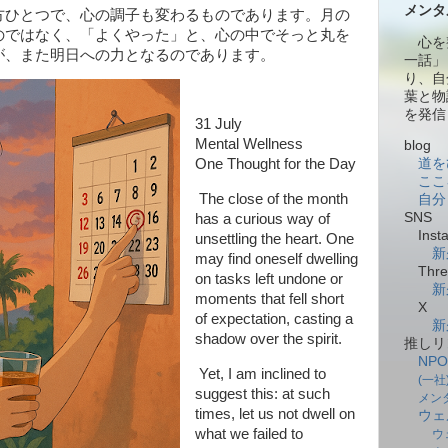
メンタ
ひとつで、心の調子も変わるものであります。月の
のではなく、「よくやった」と、心の中でそっと丸を
心を
が、また明日への力となるのであります。
一話」
り、自
葉と物
を発信
31 July
Mental Wellness
blog
道を
One Thought for the Day
ここ
The close of the month
自分
SNS
has a curious way of
Insta
unsettling the heart. One
新
may find oneself dwelling
Thre
on tasks left undone or
新
moments that fell short
X
of expectation, casting a
新
shadow over the spirit.
推しリ
NP
Yet, I am inclined to
(一
suggest this: at such
メン
times, let us not dwell on
ウェ
what we failed to
ウ