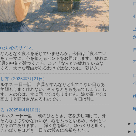
みたい心のサイン」
なんとなく疲れを感じていませんか。今日は「疲れてい
をテーマに、心を整えるヒントをお届けします。 疲れに
五月の中旬が近づくころ、ふと「なんだか疲れているな」
くる。大きな理由があるわけではないのに、朝起き...
方（2025年7月21日）
ウェルネス 一日一話 言葉がすんなりと出てこない日もあ
、笑顔もうまく作れない、そんなときもあるでしょう。し
です。人の心は、常に同じではありません。波が寄せては
高まりと静けさがあるものです。 「今日は静...
（2025年4月10日）
ウェルネス 一日一話 朝のひととき、窓を少し開けて、外
。そんなささやかな行いが、心をふっとゆるめ、今日とい
►
となるのであります。 深く息を吸い、ゆっくりと吐く。
こわばりをほどき、日々の営みに余裕をもた...
►