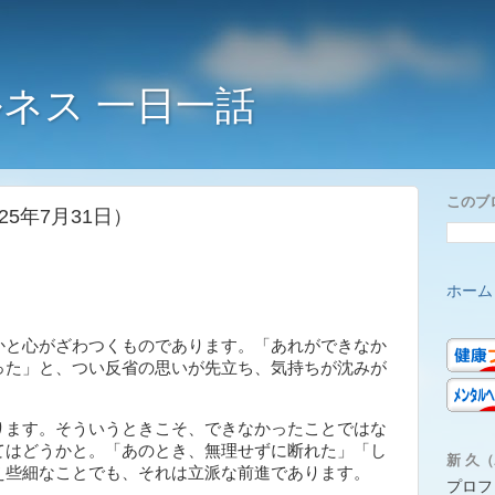
ネス 一日一話
このブ
5年7月31日）
ホーム
と心がざわつくものであります。「あれができなか
った」と、つい反省の思いが先立ち、気持ちが沈みが
ます。そういうときこそ、できなかったことではな
てはどうかと。「あのとき、無理せずに断れた」「し
新 久（A
え些細なことでも、それは立派な前進であります。
プロフ