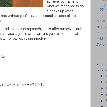
ウ
achieve, but rather on
ウ
what we managed to do.
(株
“I spoke up when I
 rest without guilt”—even the smallest acts of self-
n.
ラベル
ストレ
el. Instead of reproach, let us offer ourselves quiet
メンタ
th, place a gentle circle around your efforts. In that
eet tomorrow with calm resolve.
一日一
思いか
一話
►
20
▼
20
►
►
このブログのメンバーだけです。
►
►
►
▼