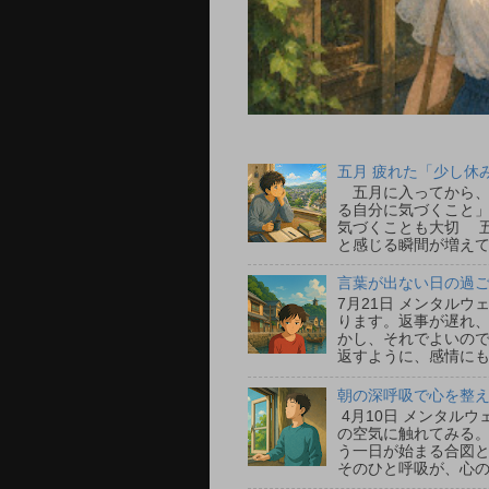
五月 疲れた「少し休
五月に入ってから、
る自分に気づくこと」
気づくことも大切 
と感じる瞬間が増えて
言葉が出ない日の過ごし
7月21日 メンタル
ります。返事が遅れ
かし、それでよいの
返すように、感情にも
朝の深呼吸で心を整える
4月10日 メンタル
の空気に触れてみる
う一日が始まる合図
そのひと呼吸が、心の