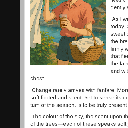
gently s
As I w
today, 
sweet 
the bre
firmly 
that fl
the fa
and wit
chest.
Change rarely arrives with fanfare. More 
soft-footed and silent. Yet to sense its 
turn of the season, is to be truly presen
The colour of the sky, the scent upon t
of the trees—each of these speaks softly