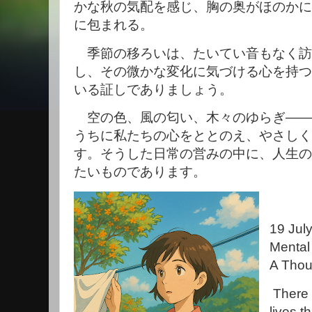
かな秋の気配を感じ、胸の奥がほのかに
に包まれる。
季節の移ろいは、たいてい音もなく訪
し、その微かな変化に気づける心を持つ
いる証しでありましょう。
空の色、風の匂い、木々のゆらぎ――
うちに私たちの心をととのえ、やさしく
す。そうした日常の営みの中に、人生の
たいものであります。
19 Jul
Mental
A Thou
There 
lives t