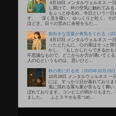
4月10日 メンタルウェルネス 
し開けて、外の空気に触れてみる
をふっとゆるめ、今日という一日
す。 深く息を吸い、ゆっくりと吐く。そ
ほどき、日々の営みに余裕をもた...
前向きな言葉が勇気をくれる（202
4月17日 メンタルウェルネス 
ったとたんに、心の扉はそっと閉
かし、「もしかしたらできるかも
不思議なもので、どこからか力が湧いてく
人の心というものは、思いひと...
秋の夜に灯る光（2025年10月29
10月29日 メンタルウェルネス
には、すっかり日が暮れておりま
風に揺れる落ち葉が音もなく舞い
ぼれております。コンビニの明かりもまた、
ました。 ふとスマホを見つめ...