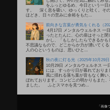
し開けて、外の空気に触れてみる
をふっとゆるめ、今日という一日
す。 深く息を吸い、ゆっくりと吐く。そ
ほどき、日々の営みに余裕をもた...
前向きな言葉が勇気をくれる（202
4月17日 メンタルウェルネス 
ったとたんに、心の扉はそっと閉
かし、「もしかしたらできるかも
不思議なもので、どこからか力が湧いてく
人の心というものは、思いひと...
秋の夜に灯る光（2025年10月29
10月29日 メンタルウェルネス
には、すっかり日が暮れておりま
風に揺れる落ち葉が音もなく舞い
ぼれております。コンビニの明かりもまた、
ました。 ふとスマホを見つめ...
「画像ウ