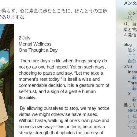
メンタ
偽らず、心に素直に歩むところに、ほんとうの進歩
心を
でありますな。
一話」
り、自
葉と物
を発信
2 July
Mental Wellness
blog
道を
One Thought a Day
ここ
There are days in life when things simply do
自分
SNS
not go as one had hoped. Yet on such days,
Insta
choosing to pause and say, “Let me take a
新
moment’s rest today,” is itself a wise and
Thre
commendable decision. It is a gesture born of
新
self-trust, and a sign of a gentle human
X
flexibility.
新
推しリ
By allowing ourselves to stop, we may notice
NP
vistas we might otherwise have missed.
(一
Without haste, walking at one’s own pace and
メン
in one’s own way—this, in time, becomes a
ウェ
steady strength that upholds the journey of
ウ