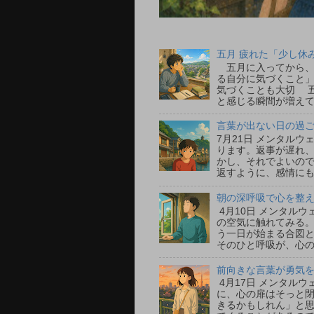
五月 疲れた「少し休
五月に入ってから、
る自分に気づくこと」
気づくことも大切 
と感じる瞬間が増えて
言葉が出ない日の過ごし
7月21日 メンタル
ります。返事が遅れ
かし、それでよいの
返すように、感情にも
朝の深呼吸で心を整える
4月10日 メンタル
の空気に触れてみる
う一日が始まる合図
そのひと呼吸が、心の
前向きな言葉が勇気をく
4月17日 メンタル
に、心の扉はそっと
きるかもしれん」と