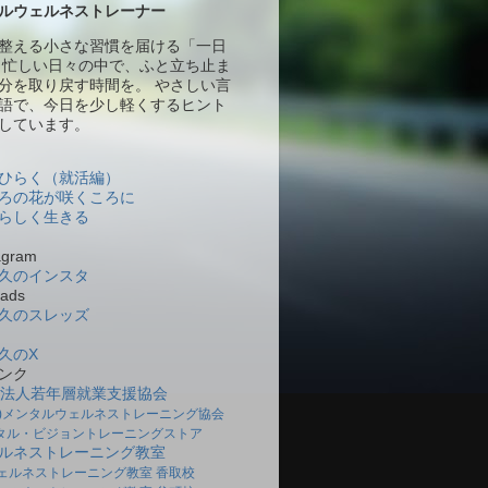
ルウェルネストレーナー
整える小さな習慣を届ける「一日
 忙しい日々の中で、ふと立ち止ま
分を取り戻す時間を。 やさしい言
語で、今日を少し軽くするヒント
しています。
ひらく（就活編）
ろの花が咲くころに
らしく生きる
gram
久のインスタ
ads
久のスレッズ
久のX
ンク
O法人若年層就業支援協会
社)メンタルウェルネストレーニング協会
タル・ビジョントレーニングストア
ルネストレーニング教室
ェルネストレーニング教室 香取校