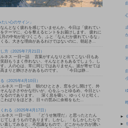
みたい心のサイン」
なんとなく疲れを感じていませんか。今日は「疲れてい
をテーマに、心を整えるヒントをお届けします。 疲れに
五月の中旬が近づくころ、ふと「なんだか疲れているな」
くる。大きな理由があるわけではないのに、朝起き...
方（2025年7月21日）
ウェルネス 一日一話 言葉がすんなりと出てこない日もあ
、笑顔もうまく作れない、そんなときもあるでしょう。し
です。人の心は、常に同じではありません。波が寄せては
高まりと静けさがあるものです。 「今日は静...
（2025年4月10日）
ウェルネス 一日一話 朝のひととき、窓を少し開けて、外
。そんなささやかな行いが、心をふっとゆるめ、今日とい
となるのであります。 深く息を吸い、ゆっくりと吐く。
こわばりをほどき、日々の営みに余裕をもた...
れる（2025年4月17日）
ウェルネス 一日一話 「どうせ無理だ」と思ったとたん
►
閉じてしまうものであります。しかし、「もしかしたらで
►
思い直してみると、不思議なもので、どこからか力が湧い