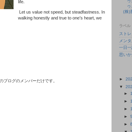
ウ
life.
ウ
(株
Let us value not speed, but steadfastness. In
walking honestly and true to one’s heart, we
ラベル
ストレ
メンタ
一日一
思いか
►
20
このブログのメンバーだけです。
▼
20
►
►
►
►
►
▼