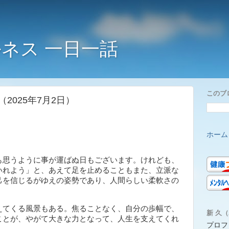
ネス 一日一話
このブ
2025年7月2日）
ホーム
思うように事が運ばぬ日もございます。けれども、
いれよう」と、あえて足を止めることもまた、立派な
己を信じるがゆえの姿勢であり、人間らしい柔軟さの
てくる風景もある。焦ることなく、自分の歩幅で、
新 久（A
ことが、やがて大きな力となって、人生を支えてくれ
プロフ