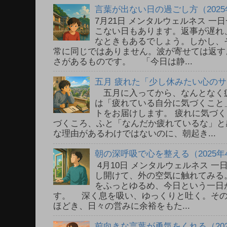
言葉が出ない日の過ごし方（2025
7月21日 メンタルウェルネス 
こない日もあります。返事が遅れ
なときもあるでしょう。しかし、
常に同じではありません。波が寄せては返す
さがあるものです。 「今日は静...
五月 疲れた「少し休みたい心の
五月に入ってから、なんとなく
は「疲れている自分に気づくこと
トをお届けします。 疲れに気づ
づくころ、ふと「なんだか疲れているな」と
な理由があるわけではないのに、朝起き...
朝の深呼吸で心を整える（2025年
4月10日 メンタルウェルネス 
し開けて、外の空気に触れてみる
をふっとゆるめ、今日という一日
す。 深く息を吸い、ゆっくりと吐く。そ
ほどき、日々の営みに余裕をもた...
前向きな言葉が勇気をくれる（202