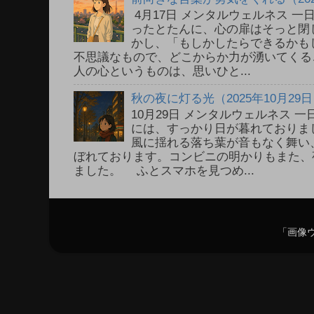
4月17日 メンタルウェルネス 
ったとたんに、心の扉はそっと閉
かし、「もしかしたらできるかも
不思議なもので、どこからか力が湧いてく
人の心というものは、思いひと...
秋の夜に灯る光（2025年10月29
10月29日 メンタルウェルネス
には、すっかり日が暮れておりま
風に揺れる落ち葉が音もなく舞い
ぼれております。コンビニの明かりもまた、
ました。 ふとスマホを見つめ...
「画像ウ