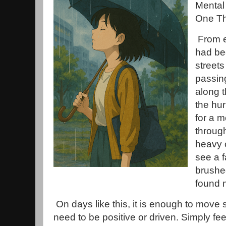
Mental
One Th
From ea
had bee
streets
passin
along 
the hu
for a 
throug
heavy c
see a fa
brushe
found m
On days like this, it is enough to move
need to be positive or driven. Simply feel