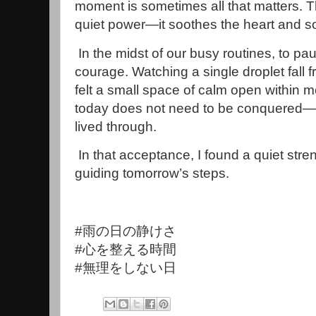
moment is sometimes all that matters. T
quiet power—it soothes the heart and so
In the midst of our busy routines, to pa
courage. Watching a single droplet fall f
felt a small space of calm open within 
today does not need to be conquered—it
lived through.
In that acceptance, I found a quiet str
guiding tomorrow’s steps.
#雨の日の静けさ
#心を整える時間
#無理をしない日